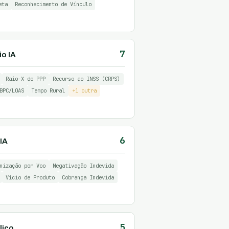
eta
Reconhecimento de Vínculo
7
io IA
Raio-X do PPP
Recurso ao INSS (CRPS)
BPC/LOAS
Tempo Rural
+1 outra
6
IA
nização por Voo
Negativação Indevida
Vício de Produto
Cobrança Indevida
5
lico