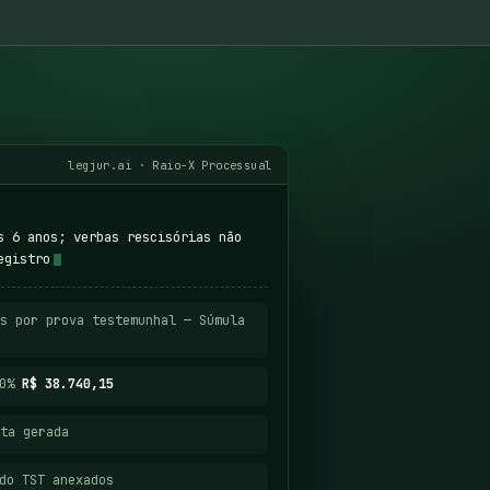
legjur.ai · Raio-X Processual
s 6 anos; verbas rescisórias não
egistro
s por prova testemunhal — Súmula
40%
R$ 38.740,15
ta gerada
do TST anexados