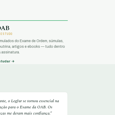
OAB
 ESTUDO
imulados do Exame de Ordem, súmulas,
utrina, artigos e ebooks — tudo dentro
 assinatura.
studar →
te, o LegJur se tornou essencial na
ação para o Exame da OAB. Os
eças me deram mais confiança.”