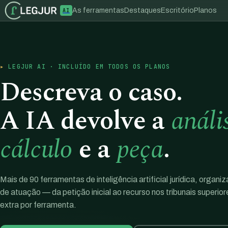
As ferramentas
Destaques
Escritório
Planos
AI
LEGJUR AI · INCLUÍDO EM TODOS OS PLANOS
Descreva o caso.
A IA devolve a
análi
cálculo
e a
peça
.
Mais de 90 ferramentas de inteligência artificial jurídica, organi
de atuação — da petição inicial ao recurso nos tribunais superio
extra por ferramenta.