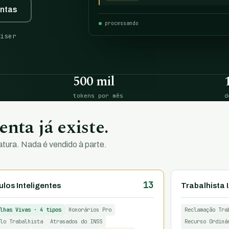
entas
processando
iser
500 mil
tokens por mês
d
nta já existe.
tura. Nada é vendido à parte.
13
los Inteligentes
Trabalhista 
lhas Vivas · 4 tipos
Honorários Pro
Reclamação Tra
lo Trabalhista
Atrasados do INSS
Recurso Ordiná