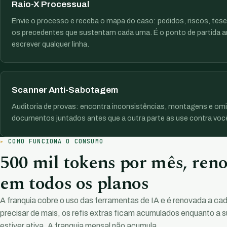
Raio-X Processual
Envie o processo e receba o mapa do caso: pedidos, riscos, tese
os precedentes que sustentam cada uma. É o ponto de partida a
escrever qualquer linha.
Scanner Anti-Sabotagem
Auditoria de provas: encontra inconsistências, montagens e om
documentos juntados antes que a outra parte as use contra voc
COMO FUNCIONA O CONSUMO
500 mil tokens por mês, ren
em todos os planos
A franquia cobre o uso das ferramentas de IA e é renovada a cad
precisar de mais, os refis extras ficam acumulados enquanto a s
estiver ativa. A franquia mensal não acumula.