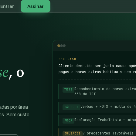
Entrar
Assinar
SEU CASO
se
, o
Cliente demitido sem justa causa apó
pagas e horas extras habituais sem r
Reconhecimento de horas extra
TESE
338 do TST
Verbas + FGTS + multa de 
zadas por área
CÁLCULO
res. Sem custo
Reclamação Trabalhista — minu
PEÇA
7 precedentes favoráveis 
JULGADOS