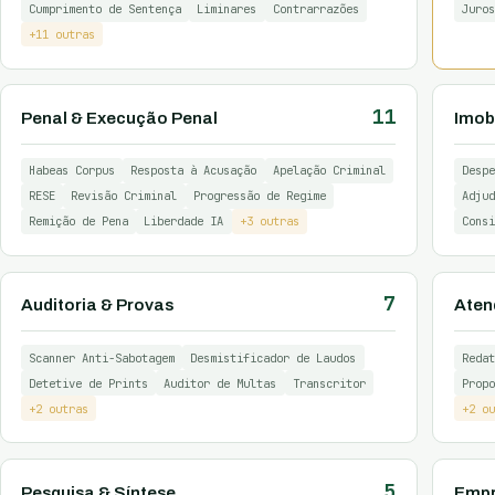
Cumprimento de Sentença
Liminares
Contrarrazões
Juros
+11 outras
11
Penal & Execução Penal
Imobi
Habeas Corpus
Resposta à Acusação
Apelação Criminal
Despe
RESE
Revisão Criminal
Progressão de Regime
Adjud
Remição de Pena
Liberdade IA
+3 outras
Consi
7
Auditoria & Provas
Aten
Scanner Anti-Sabotagem
Desmistificador de Laudos
Redat
Detetive de Prints
Auditor de Multas
Transcritor
Propo
+2 outras
+2 ou
5
Pesquisa & Síntese
Empr