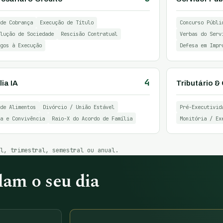
de Cobrança
Execução de Título
Concurso Públi
lução de Sociedade
Rescisão Contratual
Verbas do Serv
gos à Execução
Defesa em Impr
4
ia IA
Tributário 
de Alimentos
Divórcio / União Estável
Pré-Executivid
a e Convivência
Raio-X do Acordo de Família
Monitória / Ex
al, trimestral, semestral ou anual.
am o seu dia