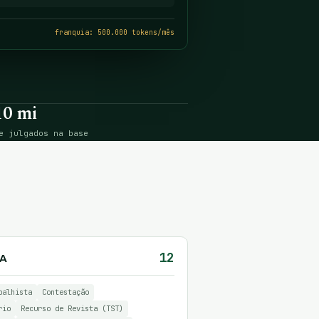
franquia: 500.000 tokens/mês
10 mi
e julgados na base
12
IA
balhista
Contestação
rio
Recurso de Revista (TST)