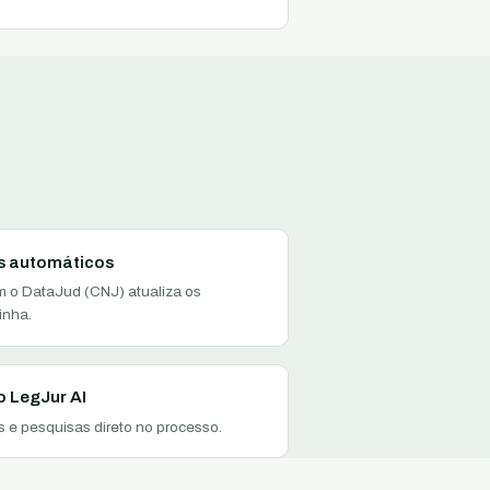
 automáticos
m o DataJud (CNJ) atualiza os
inha.
o LegJur AI
 e pesquisas direto no processo.