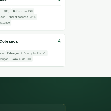
co (MS)
Defesa em PAD
idor
Aposentadoria RPPS
obidade
4
& Cobrança
ade
Embargos à Execução Fiscal
ecução
Raio-X da CDA