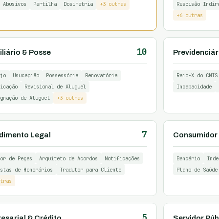
 Abusivos
Partilha
Dosimetria
+3 outras
Rescisão Indir
+6 outras
10
liário & Posse
Previdenciár
jo
Usucapião
Possessória
Renovatória
Raio-X do CNIS
icação
Revisional de Aluguel
Incapacidade
gnação de Aluguel
+3 outras
7
dimento Legal
Consumidor 
or de Peças
Arquiteto de Acordos
Notificações
Bancário
Inde
stas de Honorários
Tradutor para Cliente
Plano de Saúde
tras
5
esarial & Crédito
Servidor Púb