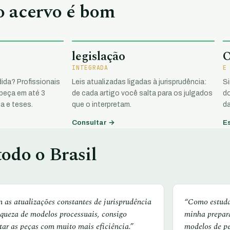
 o acervo é bom
legislação
INTEGRADA
E
ida? Profissionais
Leis atualizadas ligadas à jurisprudência:
S
 peça em até 3
de cada artigo você salta para os julgados
do
a e teses.
que o interpretam.
da
Consultar →
E
odo o Brasil
 as atualizações constantes de jurisprudência
“Como estudan
iqueza de modelos processuais, consigo
minha prepar
tar as peças com muito mais eficiência.”
modelos de p