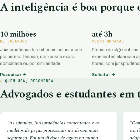
A inteligência é boa porque
10 milhões
até 3h
DE JULGADOS
PEÇAS HUMANAS
Jurisprudência dos tribunais selecionada
Precisa de algo sob med
por critério técnico, com busca exata,
experientes elaboram a
combinada ou por similaridade.
horas, com jurisprudênci
Pesquisar →
Solicitar →
QUEM USA, RECOMENDA
Advogados e estudantes em t
“As súmulas, jurisprudências comentadas e os
“Com
modelos de peças processuais me deram mais
e a r
segurança. Foi um divisor de águas na minha
adap