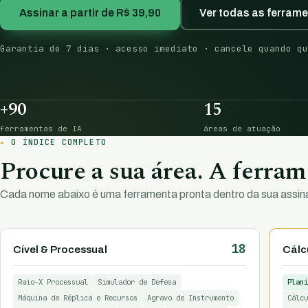
Assinar a partir de R$ 39,90
Ver todas as ferram
Garantia de 7 dias · acesso imediato · cancele quando qu
+90
15
ferramentas de IA
áreas de atuação
O ÍNDICE COMPLETO
Procure a sua área. A ferrame
Cada nome abaixo é uma ferramenta pronta dentro da sua assina
18
Cível & Processual
Cálcu
Raio-X Processual
Simulador de Defesa
Plani
Máquina de Réplica e Recursos
Agravo de Instrumento
Cálcu