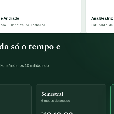
pe Andrade
Ana Beatriz
gado · Direito do Trabalho
Estudante de
a só o tempo e
tokens/mês, os 10 milhões de
Semestral
6 meses de acesso
R$