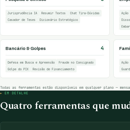
Jurisprudência IA
Resumir Textos
Chat Tira-Dúvidas
Ação 
Casador de Teses
Dicionário Estratégico
Disso
Embar
4
Bancário & Golpes
Famíl
Defesa em Busca e Apreensão
Fraude no Consignado
Ação 
Golpe do PIX
Revisão de Financiamento
Guard
Todas as ferramentas estão disponíveis em qualquer plano — mens
EM DETALHE
Quatro ferramentas que mud