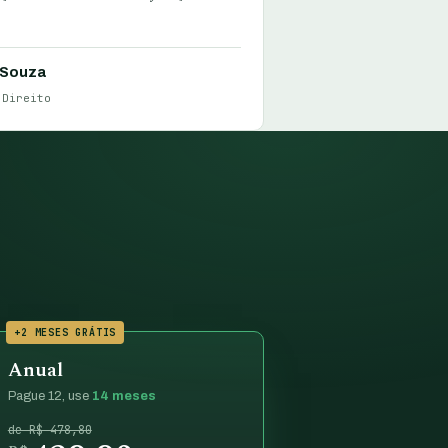
 Souza
 Direito
+2 MESES GRÁTIS
Anual
Pague 12, use
14 meses
de R$ 478,80