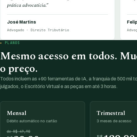
prática advocatícia.”
José Martins
Feli
Advogado · Direito Tributário
Advo
PLANOS
Mesmo acesso em todos. Mud
o preço.
Todos incluem as +90 ferramentas de IA, a franquia de 500 mil 
julgados, o Escritório Virtual e as peças em até 3 horas.
Mensal
Trimestral
Débito automático no cartão
3 meses de acesso
de R$ 49,90
R$