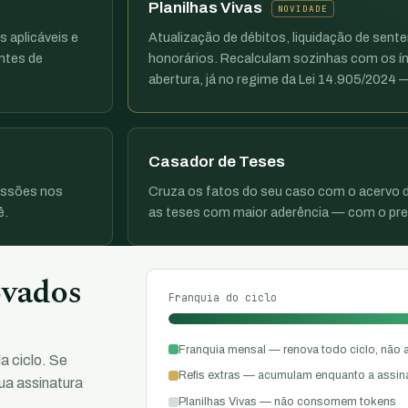
Planilhas Vivas
NOVIDADE
s aplicáveis e
Atualização de débitos, liquidação de sent
ntes de
honorários. Recalculam sozinhas com os ín
abertura, já no regime da Lei 14.905/2024
Casador de Teses
issões nos
Cruza os fatos do seu caso com o acervo d
ê.
as teses com maior aderência — com o prec
ovados
Franquia do ciclo
Franquia mensal — renova todo ciclo, não
a ciclo. Se
Refis extras — acumulam enquanto a assinat
ua assinatura
Planilhas Vivas — não consomem tokens