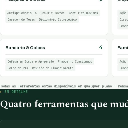
Jurisprudência IA
Resumir Textos
Chat Tira-Dúvidas
Ação 
Casador de Teses
Dicionário Estratégico
Disso
Embar
4
Bancário & Golpes
Famíl
Defesa em Busca e Apreensão
Fraude no Consignado
Ação 
Golpe do PIX
Revisão de Financiamento
Guard
Todas as ferramentas estão disponíveis em qualquer plano — mens
EM DETALHE
Quatro ferramentas que mud