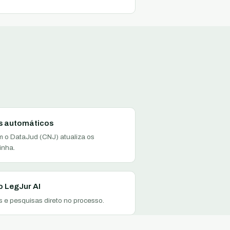
 automáticos
m o DataJud (CNJ) atualiza os
inha.
o LegJur AI
 e pesquisas direto no processo.