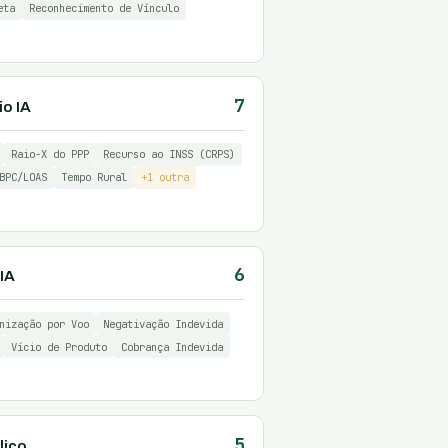
eta
Reconhecimento de Vínculo
7
io IA
Raio-X do PPP
Recurso ao INSS (CRPS)
BPC/LOAS
Tempo Rural
+1 outra
6
IA
nização por Voo
Negativação Indevida
Vício de Produto
Cobrança Indevida
5
lico