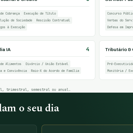
de Cobrança
Execução de Título
Concurso Públi
lução de Sociedade
Rescisão Contratual
Verbas do Serv
gos à Execução
Defesa em Impr
4
ia IA
Tributário 
de Alimentos
Divórcio / União Estável
Pré-Executivid
a e Convivência
Raio-X do Acordo de Família
Monitória / Ex
al, trimestral, semestral ou anual.
am o seu dia