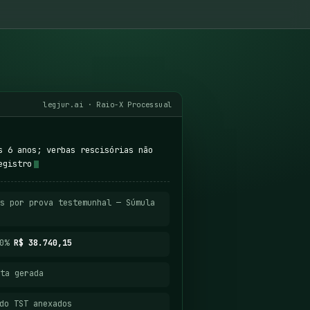
legjur.ai · Raio-X Processual
s 6 anos; verbas rescisórias não
egistro
s por prova testemunhal — Súmula
40%
R$ 38.740,15
ta gerada
do TST anexados