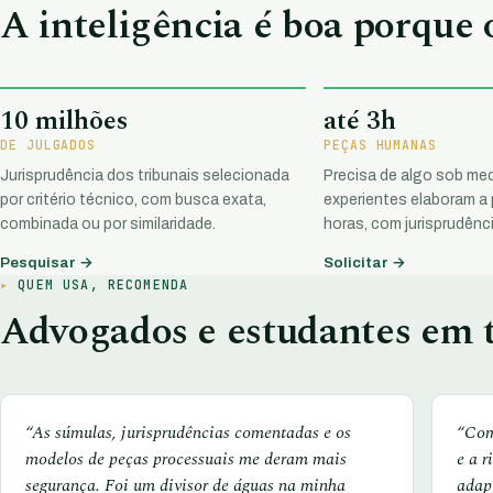
A inteligência é boa porque
10 milhões
até 3h
DE JULGADOS
PEÇAS HUMANAS
Jurisprudência dos tribunais selecionada
Precisa de algo sob med
por critério técnico, com busca exata,
experientes elaboram a
combinada ou por similaridade.
horas, com jurisprudênci
Pesquisar →
Solicitar →
QUEM USA, RECOMENDA
Advogados e estudantes em t
“As súmulas, jurisprudências comentadas e os
“Com
modelos de peças processuais me deram mais
e a r
segurança. Foi um divisor de águas na minha
adap