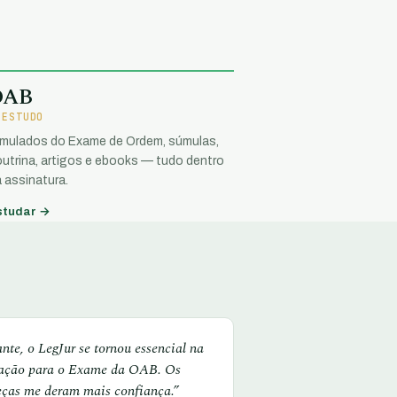
OAB
 ESTUDO
imulados do Exame de Ordem, súmulas,
utrina, artigos e ebooks — tudo dentro
 assinatura.
studar →
te, o LegJur se tornou essencial na
ação para o Exame da OAB. Os
eças me deram mais confiança.”