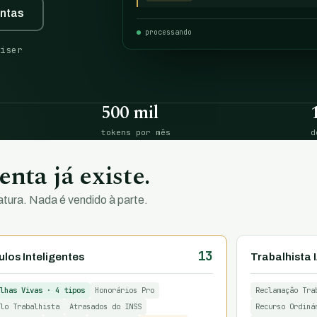
entas
processando
iser
500 mil
tokens por mês
d
nta já existe.
tura. Nada é vendido à parte.
13
los Inteligentes
Trabalhista 
lhas Vivas · 4 tipos
Honorários Pro
Reclamação Tra
lo Trabalhista
Atrasados do INSS
Recurso Ordiná