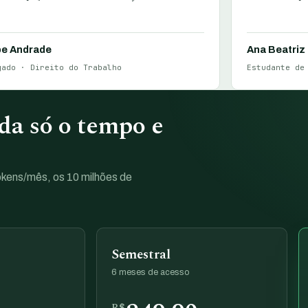
pe Andrade
Ana Beatriz
gado · Direito do Trabalho
Estudante de
a só o tempo e
tokens/mês, os 10 milhões de
Semestral
6 meses de acesso
R$