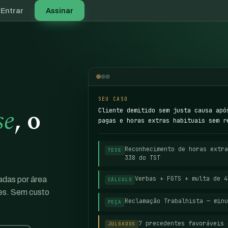
Entrar
Assinar
SEU CASO
se
, o
Cliente demitido sem justa causa apó
pagas e horas extras habituais sem r
Reconhecimento de horas extra
TESE
338 do TST
Verbas + FGTS + multa de 
zadas por área
CÁLCULO
res. Sem custo
Reclamação Trabalhista — minu
PEÇA
7 precedentes favoráveis 
JULGADOS