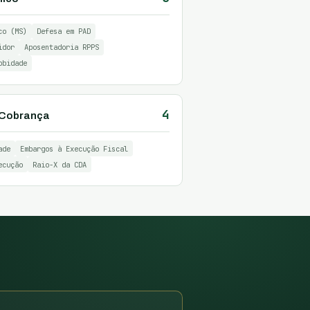
co (MS)
Defesa em PAD
idor
Aposentadoria RPPS
obidade
4
& Cobrança
ade
Embargos à Execução Fiscal
ecução
Raio-X da CDA