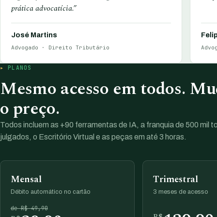
prática advocatícia.”
José Martins
Feli
Advogado · Direito Tributário
Advo
PLANOS
Mesmo acesso em todos. Mud
o preço.
Todos incluem as +90 ferramentas de IA, a franquia de 500 mil 
julgados, o Escritório Virtual e as peças em até 3 horas.
Mensal
Trimestral
Débito automático no cartão
3 meses de acesso
de R$ 49,90
R$