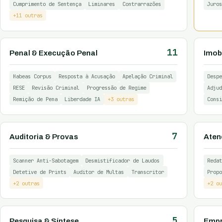
Cumprimento de Sentença
Liminares
Contrarrazões
Juros
+11 outras
11
Penal & Execução Penal
Imobi
Habeas Corpus
Resposta à Acusação
Apelação Criminal
Despe
RESE
Revisão Criminal
Progressão de Regime
Adjud
Remição de Pena
Liberdade IA
+3 outras
Consi
7
Auditoria & Provas
Aten
Scanner Anti-Sabotagem
Desmistificador de Laudos
Redat
Detetive de Prints
Auditor de Multas
Transcritor
Propo
+2 outras
+2 ou
5
Pesquisa & Síntese
Empr