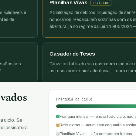
Planilhas Vivas
NOVIDADE
s aplicáveis e
Atualização de débitos, liquidação de sent
ntes de
honorários. Recalculam sozinhas com os ín
abertura, já no regime da Lei 14.905/2024
Casador de Teses
issões nos
Cruza os fatos do seu caso com o acervo d
ê.
as teses com maior aderência — com o prec
ovados
Franquia do ciclo
Franquia mensal — renova todo ciclo, não
a ciclo. Se
Refis extras — acumulam enquanto a assinat
ua assinatura
Planilhas Vivas — não consomem tokens