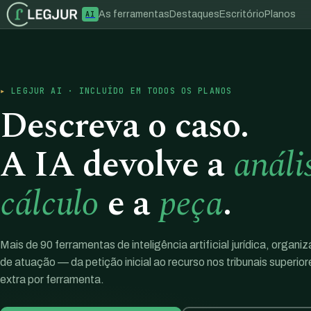
As ferramentas
Destaques
Escritório
Planos
AI
LEGJUR AI · INCLUÍDO EM TODOS OS PLANOS
Descreva o caso.
A IA devolve a
análi
cálculo
e a
peça
.
Mais de 90 ferramentas de inteligência artificial jurídica, organi
de atuação — da petição inicial ao recurso nos tribunais superio
extra por ferramenta.