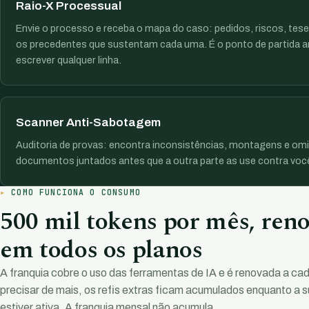
Raio-X Processual
Envie o processo e receba o mapa do caso: pedidos, riscos, tese
os precedentes que sustentam cada uma. É o ponto de partida a
escrever qualquer linha.
Scanner Anti-Sabotagem
Auditoria de provas: encontra inconsistências, montagens e om
documentos juntados antes que a outra parte as use contra voc
COMO FUNCIONA O CONSUMO
500 mil tokens por mês, ren
em todos os planos
A franquia cobre o uso das ferramentas de IA e é renovada a cad
precisar de mais, os refis extras ficam acumulados enquanto a s
estiver ativa. A franquia mensal não acumula.