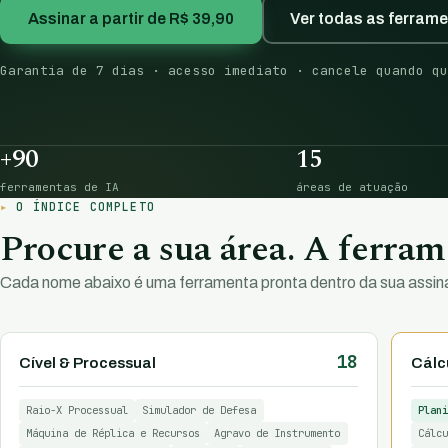
Assinar a partir de R$ 39,90
Ver todas as ferram
Garantia de 7 dias · acesso imediato · cancele quando qu
+90
15
ferramentas de IA
áreas de atuação
O ÍNDICE COMPLETO
Procure a sua área. A ferrame
Cada nome abaixo é uma ferramenta pronta dentro da sua assina
18
Cível & Processual
Cálcu
Raio-X Processual
Simulador de Defesa
Plani
Máquina de Réplica e Recursos
Agravo de Instrumento
Cálcu