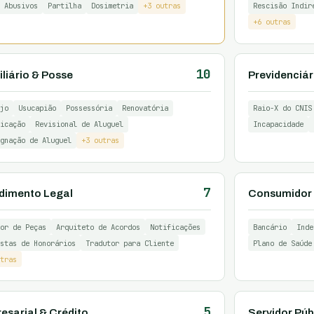
 Abusivos
Partilha
Dosimetria
+3 outras
Rescisão Indir
+6 outras
10
liário & Posse
Previdenciár
jo
Usucapião
Possessória
Renovatória
Raio-X do CNIS
icação
Revisional de Aluguel
Incapacidade
gnação de Aluguel
+3 outras
7
dimento Legal
Consumidor 
or de Peças
Arquiteto de Acordos
Notificações
Bancário
Inde
stas de Honorários
Tradutor para Cliente
Plano de Saúde
tras
5
esarial & Crédito
Servidor Púb