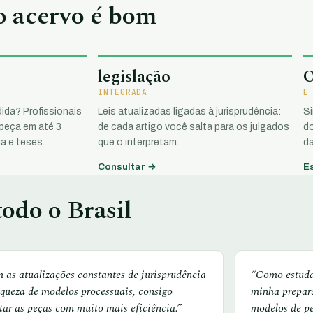
 o acervo é bom
legislação
INTEGRADA
E
ida? Profissionais
Leis atualizadas ligadas à jurisprudência:
S
 peça em até 3
de cada artigo você salta para os julgados
do
a e teses.
que o interpretam.
da
Consultar →
E
odo o Brasil
 as atualizações constantes de jurisprudência
“Como estudan
iqueza de modelos processuais, consigo
minha prepar
tar as peças com muito mais eficiência.”
modelos de p