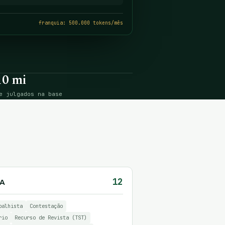
franquia: 500.000 tokens/mês
10 mi
e julgados na base
12
IA
balhista
Contestação
rio
Recurso de Revista (TST)