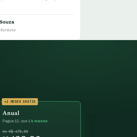
 Souza
 Direito
+2 MESES GRÁTIS
Anual
Pague 12, use
14 meses
de R$ 478,80