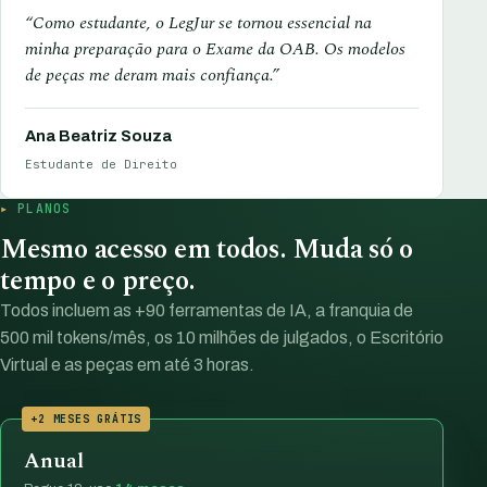
“Como estudante, o LegJur se tornou essencial na
minha preparação para o Exame da OAB. Os modelos
de peças me deram mais confiança.”
Ana Beatriz Souza
Estudante de Direito
PLANOS
Mesmo acesso em todos. Muda só o
tempo e o preço.
Todos incluem as +90 ferramentas de IA, a franquia de
500 mil tokens/mês, os 10 milhões de julgados, o Escritório
Virtual e as peças em até 3 horas.
+2 MESES GRÁTIS
Anual