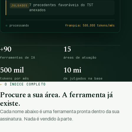
7 precedentes favoráveis do TST
JULGADOS
anexados
processando
franquia: 500.000 tokens/mês
+90
15
ferramentas de IA
áreas de atuação
500 mil
10 mi
tokens por mês
de julgados na base
O ÍNDICE COMPLETO
Procure a sua área. A ferramenta já
existe.
Cada nome abaixo é uma ferramenta pronta dentro da sua
assinatura. Nada é vendido à parte.