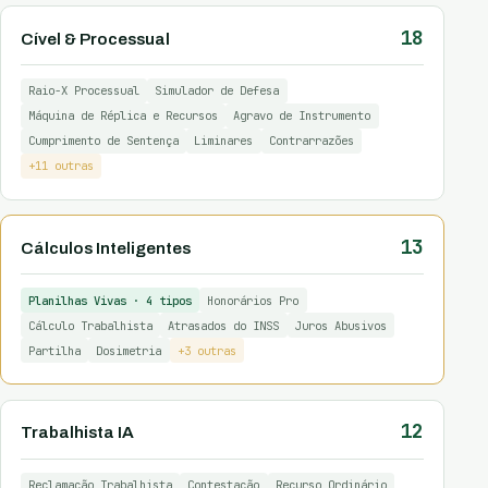
18
Cível & Processual
Raio-X Processual
Simulador de Defesa
Máquina de Réplica e Recursos
Agravo de Instrumento
Cumprimento de Sentença
Liminares
Contrarrazões
+11 outras
13
Cálculos Inteligentes
Planilhas Vivas · 4 tipos
Honorários Pro
Cálculo Trabalhista
Atrasados do INSS
Juros Abusivos
Partilha
Dosimetria
+3 outras
12
Trabalhista IA
Reclamação Trabalhista
Contestação
Recurso Ordinário