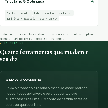
4
Tributário & Cobrança
Pré-Executividade
Embargos à Execução Fiscal
Monitória / Execução
Raio-X da CDA
Todas as ferramentas estão disponíveis em qualquer plano —
mensal, trimestral, semestral ou anual.
EM DETALHE
Quatro ferramentas que mudam o
seu dia
Raio-X Processual
Envie o processo e receba o mapa do caso: pedidos,
riscos, teses aplicáveis e os precedentes que
sustentam cada uma. É o ponto de partida antes de
escrever qualquer linha.