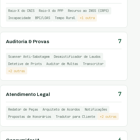
Raio-X do CNIS
Raio-X do PPP
Recurso ao INSS (CRPS)
Incapacidade
BPC/LOAS
Tempo Rural
+1 outra
7
Auditoria & Provas
Scanner Anti-Sabotagem
Desmistificador de Laudos
Detetive de Prints
Auditor de Multas
Transcritor
+2 outras
7
Atendimento Legal
Redator de Peças
Arquiteto de Acordos
Notificações
Propostas de Honorários
Tradutor para Cliente
+2 outras
6