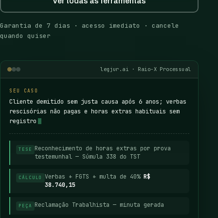
Ver todas as ferramentas
Garantia de 7 dias · acesso imediato · cancele
quando quiser
legjur.ai · Raio-X Processual
SEU CASO
Cliente demitido sem justa causa após 6 anos; verbas
rescisórias não pagas e horas extras habituais sem
registro
Reconhecimento de horas extras por prova
TESE
testemunhal — Súmula 338 do TST
Verbas + FGTS + multa de 40%
R$
CÁLCULO
38.740,15
Reclamação Trabalhista — minuta gerada
PEÇA