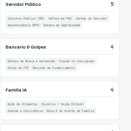
5
Servidor Público
Concurso Público (MS)
Defesa em PAD
Verbas do Servidor
Aposentadoria RPPS
Defesa em Improbidade
4
Bancário & Golpes
Defesa em Busca e Apreensão
Fraude no Consignado
Golpe do PIX
Revisão de Financiamento
4
Família IA
Ação de Alimentos
Divórcio / União Estável
Guarda e Convivência
Raio-X do Acordo de Família