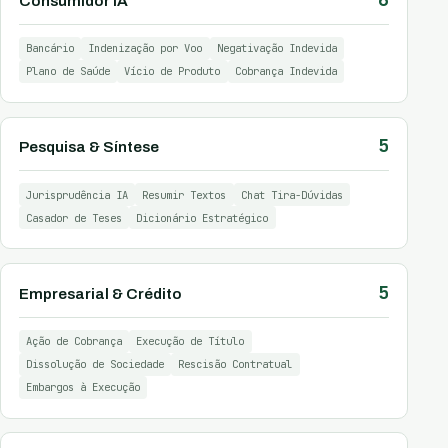
Consumidor IA
Bancário
Indenização por Voo
Negativação Indevida
Plano de Saúde
Vício de Produto
Cobrança Indevida
5
Pesquisa & Síntese
Jurisprudência IA
Resumir Textos
Chat Tira-Dúvidas
Casador de Teses
Dicionário Estratégico
5
Empresarial & Crédito
Ação de Cobrança
Execução de Título
Dissolução de Sociedade
Rescisão Contratual
Embargos à Execução