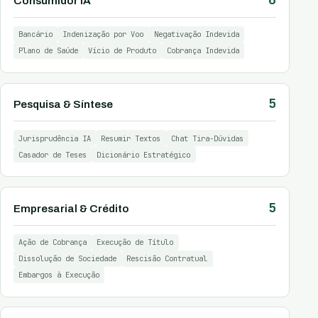
Consumidor IA
Bancário
Indenização por Voo
Negativação Indevida
Plano de Saúde
Vício de Produto
Cobrança Indevida
5
Pesquisa & Síntese
Jurisprudência IA
Resumir Textos
Chat Tira-Dúvidas
Casador de Teses
Dicionário Estratégico
5
Empresarial & Crédito
Ação de Cobrança
Execução de Título
Dissolução de Sociedade
Rescisão Contratual
Embargos à Execução