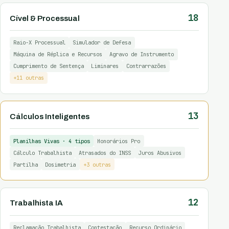
18
Cível & Processual
Raio-X Processual
Simulador de Defesa
Máquina de Réplica e Recursos
Agravo de Instrumento
Cumprimento de Sentença
Liminares
Contrarrazões
+11 outras
13
Cálculos Inteligentes
Planilhas Vivas · 4 tipos
Honorários Pro
Cálculo Trabalhista
Atrasados do INSS
Juros Abusivos
Partilha
Dosimetria
+3 outras
12
Trabalhista IA
Reclamação Trabalhista
Contestação
Recurso Ordinário