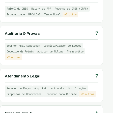
Raio-X do CNIS
Raio-X do PPP
Recurso ao INSS (CRPS)
Incapacidade
BPC/LOAS
Tempo Rural
+1 outra
7
Auditoria & Provas
Scanner Anti-Sabotagem
Desmistificador de Laudos
Detetive de Prints
Auditor de Multas
Transcritor
+2 outras
7
Atendimento Legal
Redator de Peças
Arquiteto de Acordos
Notificações
Propostas de Honorários
Tradutor para Cliente
+2 outras
6