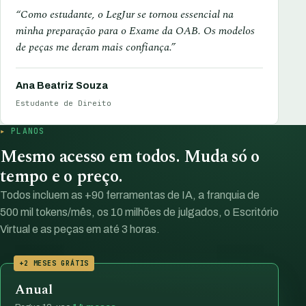
“Como estudante, o LegJur se tornou essencial na
minha preparação para o Exame da OAB. Os modelos
de peças me deram mais confiança.”
Ana Beatriz Souza
Estudante de Direito
PLANOS
Mesmo acesso em todos. Muda só o
tempo e o preço.
Todos incluem as +90 ferramentas de IA, a franquia de
500 mil tokens/mês, os 10 milhões de julgados, o Escritório
Virtual e as peças em até 3 horas.
+2 MESES GRÁTIS
Anual