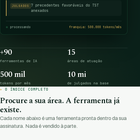
7 precedentes favoráveis do TST
JULGADOS
anexados
processando
franquia: 500.000 tokens/mês
+90
15
ferramentas de IA
áreas de atuação
500 mil
10 mi
tokens por mês
de julgados na base
O ÍNDICE COMPLETO
Procure a sua área. A ferramenta já
existe.
Cada nome abaixo é uma ferramenta pronta dentro da sua
assinatura. Nada é vendido à parte.