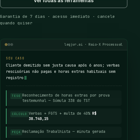
Ver todas as ferramentas
Garantia de 7 dias · acesso imediato · cancele
quando quiser
legjur.ai · Raio-X Processual
SEU CASO
Cliente demitido sem justa causa após 6 anos; verbas
rescisórias não pagas e horas extras habituais sem
registro
Reconhecimento de horas extras por prova
TESE
testemunhal — Súmula 338 do TST
Verbas + FGTS + multa de 40%
R$
CÁLCULO
38.740,15
Reclamação Trabalhista — minuta gerada
PEÇA