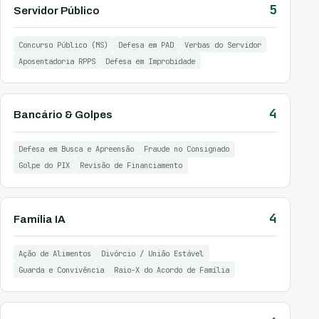
5
Servidor Público
Concurso Público (MS)
Defesa em PAD
Verbas do Servidor
Aposentadoria RPPS
Defesa em Improbidade
4
Bancário & Golpes
Defesa em Busca e Apreensão
Fraude no Consignado
Golpe do PIX
Revisão de Financiamento
4
Família IA
Ação de Alimentos
Divórcio / União Estável
Guarda e Convivência
Raio-X do Acordo de Família