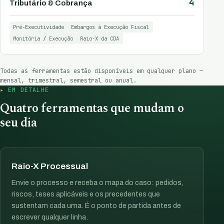
4
Tributário & Cobrança
Pré-Executividade
Embargos à Execução Fiscal
Monitória / Execução
Raio-X da CDA
Todas as ferramentas estão disponíveis em qualquer plano —
mensal, trimestral, semestral ou anual.
EM DETALHE
Quatro ferramentas que mudam o
seu dia
Raio-X Processual
Envie o processo e receba o mapa do caso: pedidos,
riscos, teses aplicáveis e os precedentes que
sustentam cada uma. É o ponto de partida antes de
escrever qualquer linha.