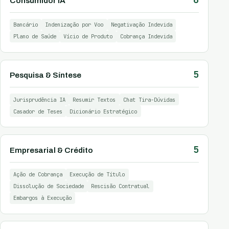
Consumidor IA
Bancário
Indenização por Voo
Negativação Indevida
Plano de Saúde
Vício de Produto
Cobrança Indevida
5
Pesquisa & Síntese
Jurisprudência IA
Resumir Textos
Chat Tira-Dúvidas
Casador de Teses
Dicionário Estratégico
5
Empresarial & Crédito
Ação de Cobrança
Execução de Título
Dissolução de Sociedade
Rescisão Contratual
Embargos à Execução