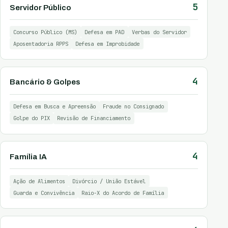
5
Servidor Público
Concurso Público (MS)
Defesa em PAD
Verbas do Servidor
Aposentadoria RPPS
Defesa em Improbidade
4
Bancário & Golpes
Defesa em Busca e Apreensão
Fraude no Consignado
Golpe do PIX
Revisão de Financiamento
4
Família IA
Ação de Alimentos
Divórcio / União Estável
Guarda e Convivência
Raio-X do Acordo de Família