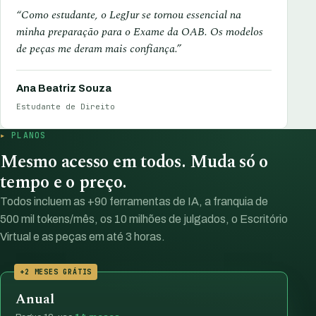
“Como estudante, o LegJur se tornou essencial na
minha preparação para o Exame da OAB. Os modelos
de peças me deram mais confiança.”
Ana Beatriz Souza
Estudante de Direito
PLANOS
Mesmo acesso em todos. Muda só o
tempo e o preço.
Todos incluem as +90 ferramentas de IA, a franquia de
500 mil tokens/mês, os 10 milhões de julgados, o Escritório
Virtual e as peças em até 3 horas.
+2 MESES GRÁTIS
Anual