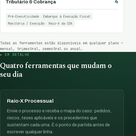
4
Tributário & Cobrança
Pré-Executividade
Embargos à Execução Fiscal
Monitória / Execução
Raio-X da CDA
Todas as ferramentas estão disponíveis em qualquer plano —
mensal, trimestral, semestral ou anual.
EM DETALHE
Quatro ferramentas que mudam o
seu dia
Raio-X Processual
Envie o processo e receba o mapa do caso: pedidos,
riscos, teses aplicáveis e os precedentes que
sustentam cada uma. É o ponto de partida antes de
escrever qualquer linha.