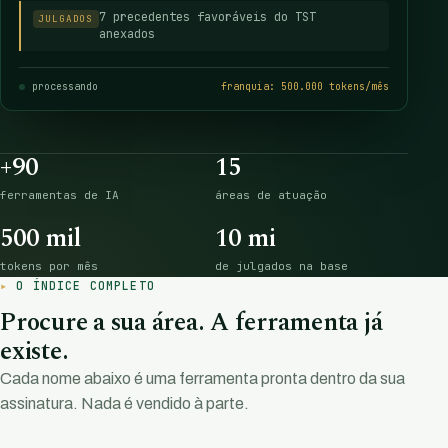
7 precedentes favoráveis do TST
JULGADOS
anexados
processando
franquia: 500.000 tokens/mês
+90
15
ferramentas de IA
áreas de atuação
500 mil
10 mi
tokens por mês
de julgados na base
O ÍNDICE COMPLETO
Procure a sua área. A ferramenta já
existe.
Cada nome abaixo é uma ferramenta pronta dentro da sua
assinatura. Nada é vendido à parte.