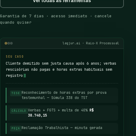
Ver todas as ferramentas
Garantia de 7 dias · acesso imediato · cancele
quando quiser
legjur.ai · Raio-X Processual
SEU CASO
Cliente demitido sem justa causa após 6 anos; verbas
rescisórias não pagas e horas extras habituais sem
registro
Reconhecimento de horas extras por prova
TESE
testemunhal — Súmula 338 do TST
Verbas + FGTS + multa de 40%
R$
CÁLCULO
38.740,15
Reclamação Trabalhista — minuta gerada
PEÇA