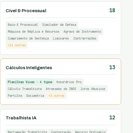
18
Cível & Processual
Raio-X Processual
Simulador de Defesa
Máquina de Réplica e Recursos
Agravo de Instrumento
Cumprimento de Sentença
Liminares
Contrarrazões
+11 outras
13
Cálculos Inteligentes
Planilhas Vivas · 4 tipos
Honorários Pro
Cálculo Trabalhista
Atrasados do INSS
Juros Abusivos
Partilha
Dosimetria
+3 outras
12
Trabalhista IA
Reclamação Trabalhista
Contestação
Recurso Ordinário