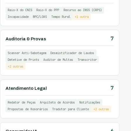
Raio-X do CNIS
Raio-X do PPP
Recurso ao INSS (CRPS)
Incapacidade
BPC/LOAS
Tempo Rural
+1 outra
7
Auditoria & Provas
Scanner Anti-Sabotagem
Desmistificador de Laudos
Detetive de Prints
Auditor de Multas
Transcritor
+2 outras
7
Atendimento Legal
Redator de Peças
Arquiteto de Acordos
Notificações
Propostas de Honorários
Tradutor para Cliente
+2 outras
6