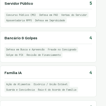
5
Servidor Público
Concurso Público (MS)
Defesa em PAD
Verbas do Servidor
Aposentadoria RPPS
Defesa em Improbidade
4
Bancário & Golpes
Defesa em Busca e Apreensão
Fraude no Consignado
Golpe do PIX
Revisão de Financiamento
4
Família IA
Ação de Alimentos
Divórcio / União Estável
Guarda e Convivência
Raio-X do Acordo de Família