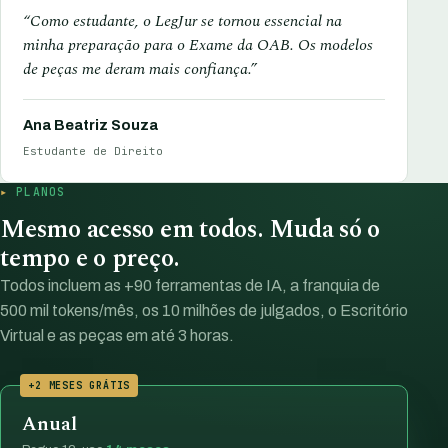
“Como estudante, o LegJur se tornou essencial na
minha preparação para o Exame da OAB. Os modelos
de peças me deram mais confiança.”
Ana Beatriz Souza
Estudante de Direito
PLANOS
Mesmo acesso em todos. Muda só o
tempo e o preço.
Todos incluem as +90 ferramentas de IA, a franquia de
500 mil tokens/mês, os 10 milhões de julgados, o Escritório
Virtual e as peças em até 3 horas.
+2 MESES GRÁTIS
Anual