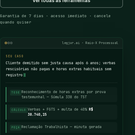
Ver todas as ferramentas
Garantia de 7 dias · acesso imediato · cancele
quando quiser
legjur.ai · Raio-X Processual
SEU CASO
Cliente demitido sem justa causa após 6 anos; verbas
rescisórias não pagas e horas extras habituais sem
registro
Reconhecimento de horas extras por prova
TESE
testemunhal — Súmula 338 do TST
Verbas + FGTS + multa de 40%
R$
CÁLCULO
38.740,15
Reclamação Trabalhista — minuta gerada
PEÇA