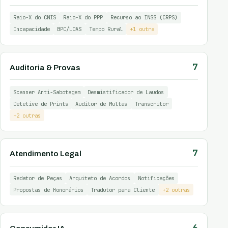
Raio-X do CNIS
Raio-X do PPP
Recurso ao INSS (CRPS)
Incapacidade
BPC/LOAS
Tempo Rural
+1 outra
7
Auditoria & Provas
Scanner Anti-Sabotagem
Desmistificador de Laudos
Detetive de Prints
Auditor de Multas
Transcritor
+2 outras
7
Atendimento Legal
Redator de Peças
Arquiteto de Acordos
Notificações
Propostas de Honorários
Tradutor para Cliente
+2 outras
6