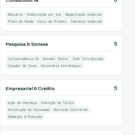
Consumidor IA
Bancário
Indenização por Voo
Negativação Indevida
Plano de Saúde
Vício de Produto
Cobrança Indevida
5
Pesquisa & Síntese
Jurisprudência IA
Resumir Textos
Chat Tira-Dúvidas
Casador de Teses
Dicionário Estratégico
5
Empresarial & Crédito
Ação de Cobrança
Execução de Título
Dissolução de Sociedade
Rescisão Contratual
Embargos à Execução