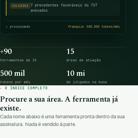
7 precedentes favoráveis do TST
JULGADOS
anexados
processando
franquia: 500.000 tokens/mês
+90
15
ferramentas de IA
áreas de atuação
500 mil
10 mi
tokens por mês
de julgados na base
O ÍNDICE COMPLETO
Procure a sua área. A ferramenta já
existe.
Cada nome abaixo é uma ferramenta pronta dentro da sua
assinatura. Nada é vendido à parte.