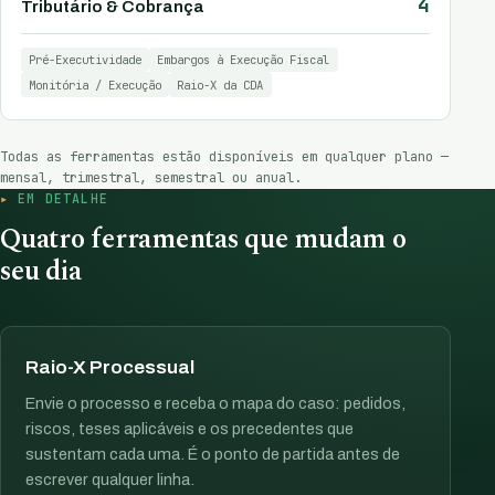
4
Tributário & Cobrança
Pré-Executividade
Embargos à Execução Fiscal
Monitória / Execução
Raio-X da CDA
Todas as ferramentas estão disponíveis em qualquer plano —
mensal, trimestral, semestral ou anual.
EM DETALHE
Quatro ferramentas que mudam o
seu dia
Raio-X Processual
Envie o processo e receba o mapa do caso: pedidos,
riscos, teses aplicáveis e os precedentes que
sustentam cada uma. É o ponto de partida antes de
escrever qualquer linha.