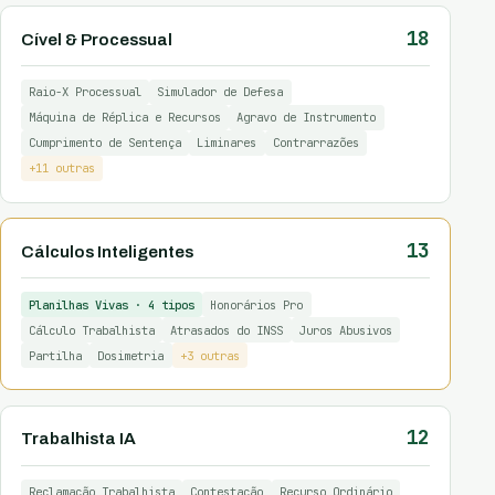
18
Cível & Processual
Raio-X Processual
Simulador de Defesa
Máquina de Réplica e Recursos
Agravo de Instrumento
Cumprimento de Sentença
Liminares
Contrarrazões
+11 outras
13
Cálculos Inteligentes
Planilhas Vivas · 4 tipos
Honorários Pro
Cálculo Trabalhista
Atrasados do INSS
Juros Abusivos
Partilha
Dosimetria
+3 outras
12
Trabalhista IA
Reclamação Trabalhista
Contestação
Recurso Ordinário