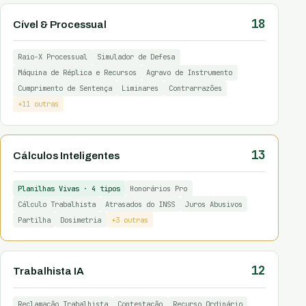
18
Cível & Processual
Raio-X Processual
Simulador de Defesa
Máquina de Réplica e Recursos
Agravo de Instrumento
Cumprimento de Sentença
Liminares
Contrarrazões
+11 outras
13
Cálculos Inteligentes
Planilhas Vivas · 4 tipos
Honorários Pro
Cálculo Trabalhista
Atrasados do INSS
Juros Abusivos
Partilha
Dosimetria
+3 outras
12
Trabalhista IA
Reclamação Trabalhista
Contestação
Recurso Ordinário