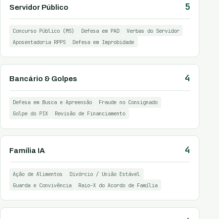
5
Servidor Público
Concurso Público (MS)
Defesa em PAD
Verbas do Servidor
Aposentadoria RPPS
Defesa em Improbidade
4
Bancário & Golpes
Defesa em Busca e Apreensão
Fraude no Consignado
Golpe do PIX
Revisão de Financiamento
4
Família IA
Ação de Alimentos
Divórcio / União Estável
Guarda e Convivência
Raio-X do Acordo de Família