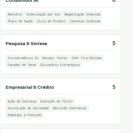
Consumidor IA
Bancário
Indenização por Voo
Negativação Indevida
Plano de Saúde
Vício de Produto
Cobrança Indevida
5
Pesquisa & Síntese
Jurisprudência IA
Resumir Textos
Chat Tira-Dúvidas
Casador de Teses
Dicionário Estratégico
5
Empresarial & Crédito
Ação de Cobrança
Execução de Título
Dissolução de Sociedade
Rescisão Contratual
Embargos à Execução