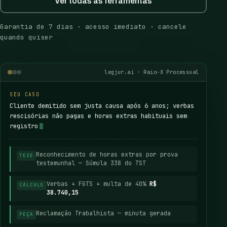
Ver todas as ferramentas
Garantia de 7 dias · acesso imediato · cancele
quando quiser
legjur.ai · Raio-X Processual
SEU CASO
Cliente demitido sem justa causa após 6 anos; verbas
rescisórias não pagas e horas extras habituais sem
registro
Reconhecimento de horas extras por prova
TESE
testemunhal — Súmula 338 do TST
Verbas + FGTS + multa de 40%
R$
CÁLCULO
38.740,15
Reclamação Trabalhista — minuta gerada
PEÇA