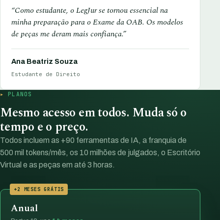
“Como estudante, o LegJur se tornou essencial na
minha preparação para o Exame da OAB. Os modelos
de peças me deram mais confiança.”
Ana Beatriz Souza
Estudante de Direito
PLANOS
Mesmo acesso em todos. Muda só o
tempo e o preço.
Todos incluem as +90 ferramentas de IA, a franquia de
500 mil tokens/mês, os 10 milhões de julgados, o Escritório
Virtual e as peças em até 3 horas.
+2 MESES GRÁTIS
Anual