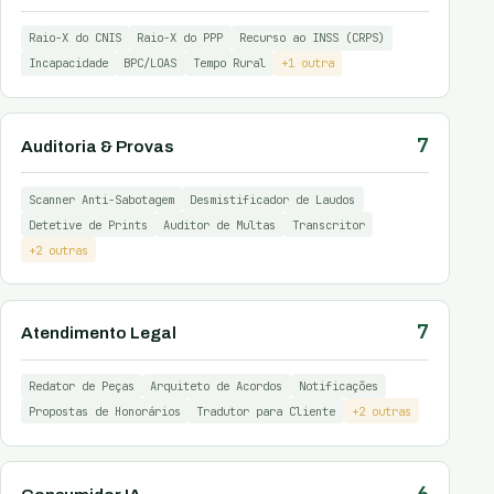
Raio-X do CNIS
Raio-X do PPP
Recurso ao INSS (CRPS)
Incapacidade
BPC/LOAS
Tempo Rural
+1 outra
7
Auditoria & Provas
Scanner Anti-Sabotagem
Desmistificador de Laudos
Detetive de Prints
Auditor de Multas
Transcritor
+2 outras
7
Atendimento Legal
Redator de Peças
Arquiteto de Acordos
Notificações
Propostas de Honorários
Tradutor para Cliente
+2 outras
6