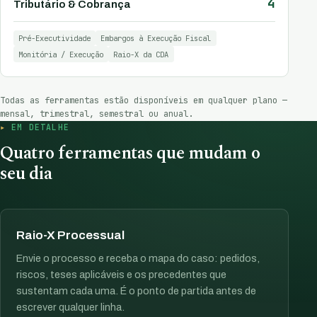
4
Tributário & Cobrança
Pré-Executividade
Embargos à Execução Fiscal
Monitória / Execução
Raio-X da CDA
Todas as ferramentas estão disponíveis em qualquer plano —
mensal, trimestral, semestral ou anual.
EM DETALHE
Quatro ferramentas que mudam o
seu dia
Raio-X Processual
Envie o processo e receba o mapa do caso: pedidos,
riscos, teses aplicáveis e os precedentes que
sustentam cada uma. É o ponto de partida antes de
escrever qualquer linha.