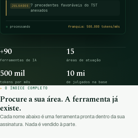
7 precedentes favoráveis do TST
JULGADOS
anexados
processando
franquia: 500.000 tokens/mês
+90
15
ferramentas de IA
áreas de atuação
500 mil
10 mi
tokens por mês
de julgados na base
O ÍNDICE COMPLETO
Procure a sua área. A ferramenta já
existe.
Cada nome abaixo é uma ferramenta pronta dentro da sua
assinatura. Nada é vendido à parte.