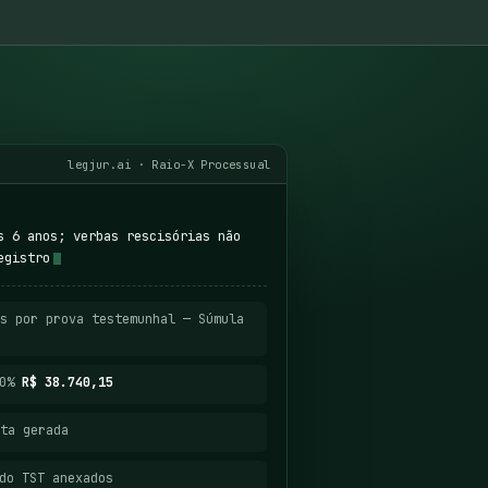
legjur.ai · Raio-X Processual
s 6 anos; verbas rescisórias não
egistro
s por prova testemunhal — Súmula
40%
R$ 38.740,15
ta gerada
do TST anexados