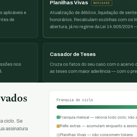
Planilhas Vivas
NOVIDADE
s aplicáveis e
Atualização de débitos, liquidação de sent
ntes de
honorários. Recalculam sozinhas com os ín
abertura, já no regime da Lei 14.905/2024
Casador de Teses
issões nos
Cruza os fatos do seu caso com o acervo d
ê.
as teses com maior aderência — com o prec
ovados
Franquia do ciclo
Franquia mensal — renova todo ciclo, não
a ciclo. Se
Refis extras — acumulam enquanto a assinat
ua assinatura
Planilhas Vivas — não consomem tokens