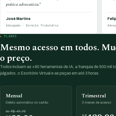
prática advocatícia.”
José Martins
Feli
Advogado · Direito Tributário
Advo
PLANOS
Mesmo acesso em todos. Mud
o preço.
Todos incluem as +90 ferramentas de IA, a franquia de 500 mil 
julgados, o Escritório Virtual e as peças em até 3 horas.
Mensal
Trimestral
Débito automático no cartão
3 meses de acesso
de R$ 49,90
R$