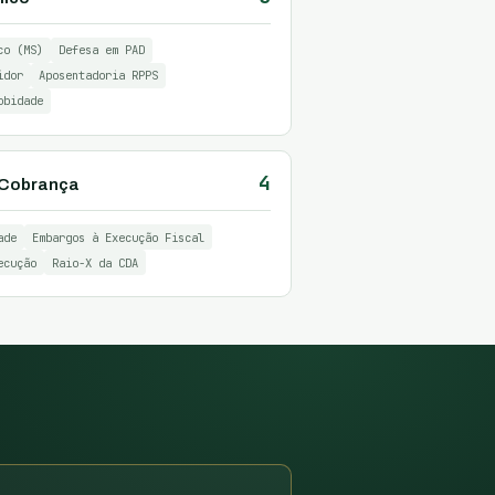
co (MS)
Defesa em PAD
idor
Aposentadoria RPPS
obidade
4
& Cobrança
ade
Embargos à Execução Fiscal
ecução
Raio-X da CDA