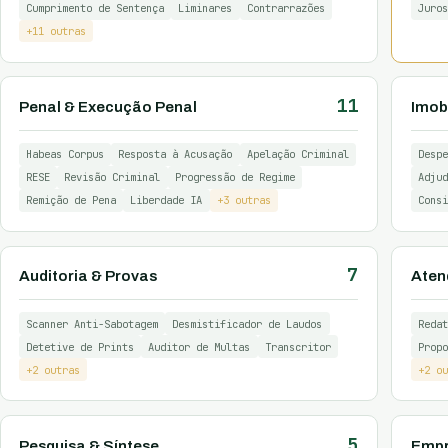
Cumprimento de Sentença
Liminares
Contrarrazões
Juros
+11 outras
11
Penal & Execução Penal
Imobi
Habeas Corpus
Resposta à Acusação
Apelação Criminal
Despe
RESE
Revisão Criminal
Progressão de Regime
Adjud
Remição de Pena
Liberdade IA
+3 outras
Consi
7
Auditoria & Provas
Aten
Scanner Anti-Sabotagem
Desmistificador de Laudos
Redat
Detetive de Prints
Auditor de Multas
Transcritor
Propo
+2 outras
+2 ou
5
Pesquisa & Síntese
Empr