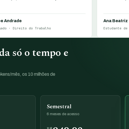
pe Andrade
Ana Beatriz
gado · Direito do Trabalho
Estudante de
a só o tempo e
tokens/mês, os 10 milhões de
Semestral
6 meses de acesso
R$