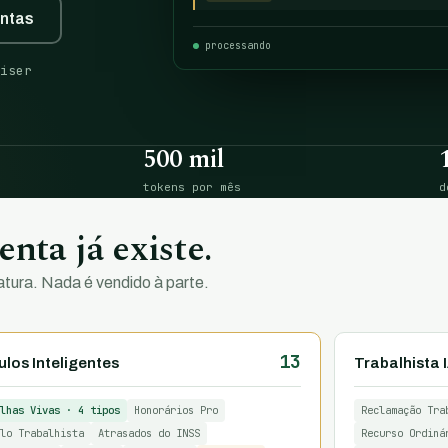
entas
processando
iser
500 mil
tokens por mês
d
nta já existe.
tura. Nada é vendido à parte.
13
los Inteligentes
Trabalhista 
lhas Vivas · 4 tipos
Honorários Pro
Reclamação Tra
lo Trabalhista
Atrasados do INSS
Recurso Ordiná