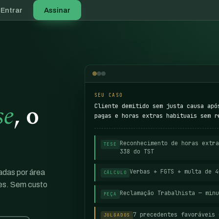
Entrar
Assinar
SEU CASO
se
, o
Cliente demitido sem justa causa apó
pagas e horas extras habituais sem r
Reconhecimento de horas extra
TESE
338 do TST
Verbas + FGTS + multa de 
zadas por área
CÁLCULO
res. Sem custo
Reclamação Trabalhista — minu
PEÇA
7 precedentes favoráveis 
JULGADOS