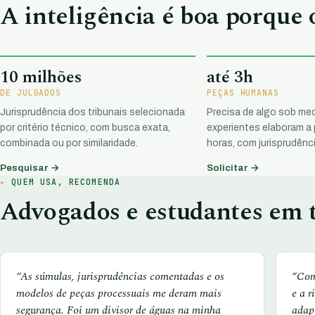
A inteligência é boa porque
10 milhões
até 3h
DE JULGADOS
PEÇAS HUMANAS
Jurisprudência dos tribunais selecionada
Precisa de algo sob med
por critério técnico, com busca exata,
experientes elaboram a
combinada ou por similaridade.
horas, com jurisprudênci
Pesquisar →
Solicitar →
QUEM USA, RECOMENDA
Advogados e estudantes em t
“As súmulas, jurisprudências comentadas e os
“Com
modelos de peças processuais me deram mais
e a r
segurança. Foi um divisor de águas na minha
adap