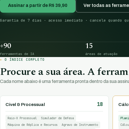
Assinar a partir de R$ 39,90
Ver todas as ferram
Garantia de 7 dias · acesso imediato · cancele quando qu
+90
15
ferramentas de IA
áreas de atuação
O ÍNDICE COMPLETO
Procure a sua área. A ferrame
Cada nome abaixo é uma ferramenta pronta dentro da sua assina
18
Cível & Processual
Cálcu
Raio-X Processual
Simulador de Defesa
Plani
Máquina de Réplica e Recursos
Agravo de Instrumento
Cálcu