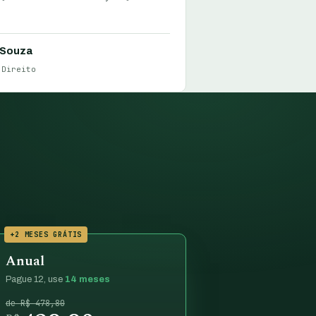
 Souza
 Direito
+2 MESES GRÁTIS
Anual
Pague 12, use
14 meses
de R$ 478,80