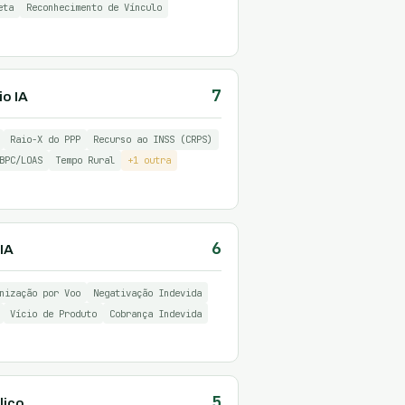
eta
Reconhecimento de Vínculo
7
io IA
Raio-X do PPP
Recurso ao INSS (CRPS)
BPC/LOAS
Tempo Rural
+1 outra
6
IA
nização por Voo
Negativação Indevida
Vício de Produto
Cobrança Indevida
5
lico