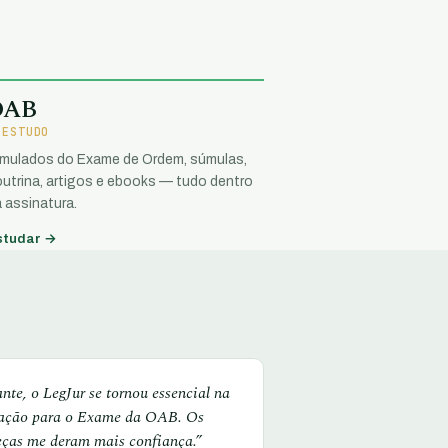
OAB
 ESTUDO
imulados do Exame de Ordem, súmulas,
utrina, artigos e ebooks — tudo dentro
 assinatura.
studar →
te, o LegJur se tornou essencial na
ação para o Exame da OAB. Os
eças me deram mais confiança.”