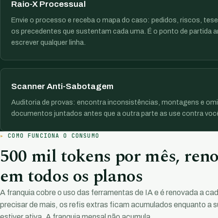
Raio-X Processual
Envie o processo e receba o mapa do caso: pedidos, riscos, tese
os precedentes que sustentam cada uma. É o ponto de partida a
escrever qualquer linha.
Scanner Anti-Sabotagem
Auditoria de provas: encontra inconsistências, montagens e om
documentos juntados antes que a outra parte as use contra voc
COMO FUNCIONA O CONSUMO
500 mil tokens por mês, ren
em todos os planos
A franquia cobre o uso das ferramentas de IA e é renovada a cad
precisar de mais, os refis extras ficam acumulados enquanto a s
estiver ativa. A franquia mensal não acumula.