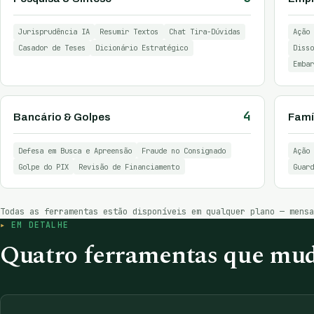
Jurisprudência IA
Resumir Textos
Chat Tira-Dúvidas
Ação 
Casador de Teses
Dicionário Estratégico
Disso
Embar
4
Bancário & Golpes
Famíl
Defesa em Busca e Apreensão
Fraude no Consignado
Ação 
Golpe do PIX
Revisão de Financiamento
Guard
Todas as ferramentas estão disponíveis em qualquer plano — mens
EM DETALHE
Quatro ferramentas que mud