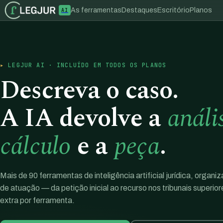
As ferramentas
Destaques
Escritório
Planos
AI
LEGJUR AI · INCLUÍDO EM TODOS OS PLANOS
Descreva o caso.
A IA devolve a
análi
cálculo
e a
peça
.
Mais de 90 ferramentas de inteligência artificial jurídica, organi
de atuação — da petição inicial ao recurso nos tribunais superio
extra por ferramenta.