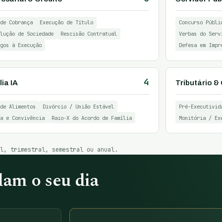
de Cobrança
Execução de Título
Concurso Públi
lução de Sociedade
Rescisão Contratual
Verbas do Serv
gos à Execução
Defesa em Impr
4
ia IA
Tributário 
de Alimentos
Divórcio / União Estável
Pré-Executivid
a e Convivência
Raio-X do Acordo de Família
Monitória / Ex
al, trimestral, semestral ou anual.
am o seu dia