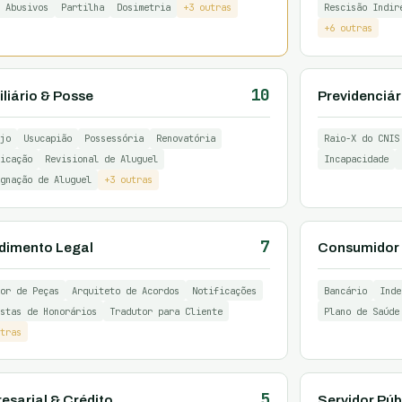
 Abusivos
Partilha
Dosimetria
+3 outras
Rescisão Indir
+6 outras
10
liário & Posse
Previdenciár
jo
Usucapião
Possessória
Renovatória
Raio-X do CNIS
icação
Revisional de Aluguel
Incapacidade
gnação de Aluguel
+3 outras
7
dimento Legal
Consumidor 
or de Peças
Arquiteto de Acordos
Notificações
Bancário
Inde
stas de Honorários
Tradutor para Cliente
Plano de Saúde
tras
5
esarial & Crédito
Servidor Púb