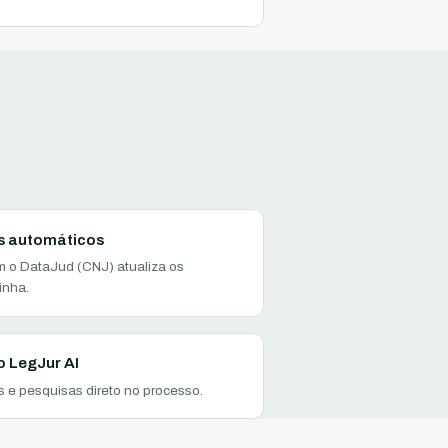
 automáticos
m o DataJud (CNJ) atualiza os
inha.
o LegJur AI
 e pesquisas direto no processo.