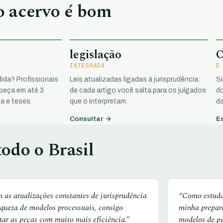
 o acervo é bom
legislação
INTEGRADA
E
ida? Profissionais
Leis atualizadas ligadas à jurisprudência:
S
 peça em até 3
de cada artigo você salta para os julgados
do
a e teses.
que o interpretam.
da
Consultar →
E
odo o Brasil
 as atualizações constantes de jurisprudência
“Como estudan
iqueza de modelos processuais, consigo
minha prepar
tar as peças com muito mais eficiência.”
modelos de p