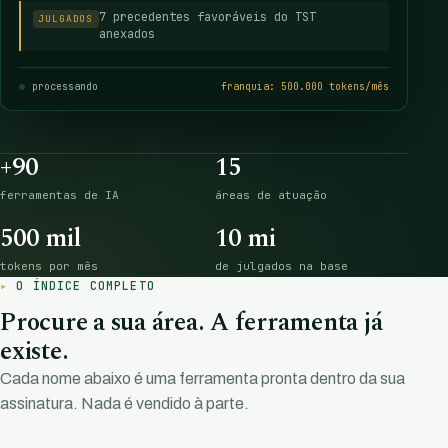
7 precedentes favoráveis do TST
JULGADOS
anexados
processando
franquia: 500.000 tokens/mês
+90
15
ferramentas de IA
áreas de atuação
500 mil
10 mi
tokens por mês
de julgados na base
O ÍNDICE COMPLETO
Procure a sua área. A ferramenta já
existe.
Cada nome abaixo é uma ferramenta pronta dentro da sua
assinatura. Nada é vendido à parte.