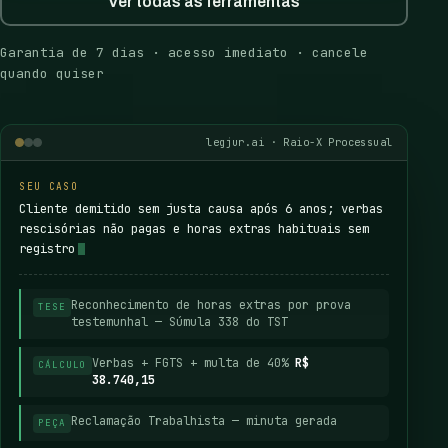
Ver todas as ferramentas
Garantia de 7 dias · acesso imediato · cancele
quando quiser
legjur.ai · Raio-X Processual
SEU CASO
Cliente demitido sem justa causa após 6 anos; verbas
rescisórias não pagas e horas extras habituais sem
registro
Reconhecimento de horas extras por prova
TESE
testemunhal — Súmula 338 do TST
Verbas + FGTS + multa de 40%
R$
CÁLCULO
38.740,15
Reclamação Trabalhista — minuta gerada
PEÇA