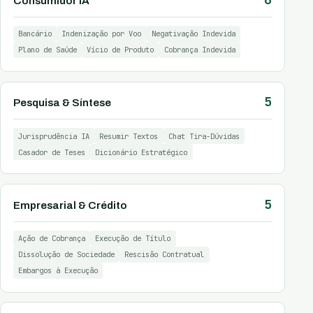
Consumidor IA
Bancário
Indenização por Voo
Negativação Indevida
Plano de Saúde
Vício de Produto
Cobrança Indevida
5
Pesquisa & Síntese
Jurisprudência IA
Resumir Textos
Chat Tira-Dúvidas
Casador de Teses
Dicionário Estratégico
5
Empresarial & Crédito
Ação de Cobrança
Execução de Título
Dissolução de Sociedade
Rescisão Contratual
Embargos à Execução