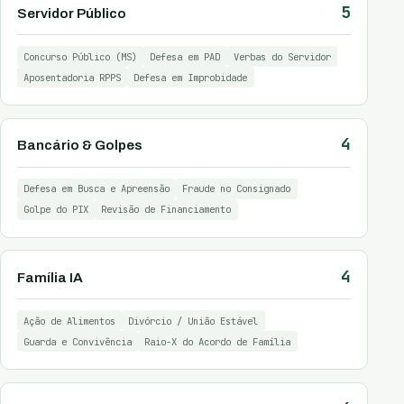
5
Servidor Público
Concurso Público (MS)
Defesa em PAD
Verbas do Servidor
Aposentadoria RPPS
Defesa em Improbidade
4
Bancário & Golpes
Defesa em Busca e Apreensão
Fraude no Consignado
Golpe do PIX
Revisão de Financiamento
4
Família IA
Ação de Alimentos
Divórcio / União Estável
Guarda e Convivência
Raio-X do Acordo de Família