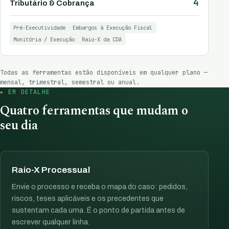
4
Tributário & Cobrança
Pré-Executividade
Embargos à Execução Fiscal
Monitória / Execução
Raio-X da CDA
Todas as ferramentas estão disponíveis em qualquer plano —
mensal, trimestral, semestral ou anual.
EM DETALHE
Quatro ferramentas que mudam o
seu dia
Raio-X Processual
Envie o processo e receba o mapa do caso: pedidos,
riscos, teses aplicáveis e os precedentes que
sustentam cada uma. É o ponto de partida antes de
escrever qualquer linha.