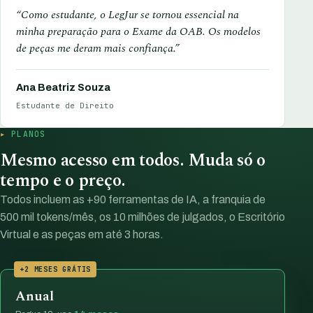
“Como estudante, o LegJur se tornou essencial na
minha preparação para o Exame da OAB. Os modelos
de peças me deram mais confiança.”
Ana Beatriz Souza
Estudante de Direito
PLANOS
Mesmo acesso em todos. Muda só o
tempo e o preço.
Todos incluem as +90 ferramentas de IA, a franquia de
500 mil tokens/mês, os 10 milhões de julgados, o Escritório
Virtual e as peças em até 3 horas.
+2 MESES GRÁTIS
Anual