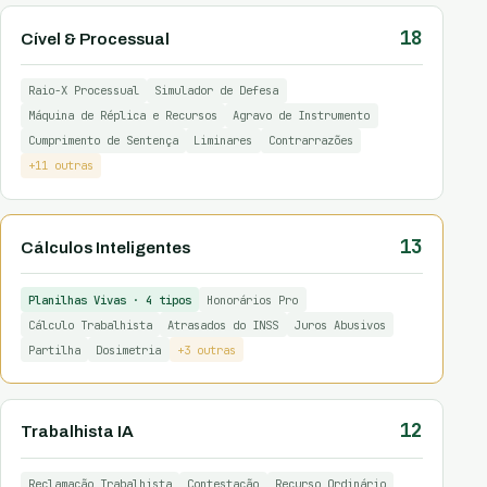
18
Cível & Processual
Raio-X Processual
Simulador de Defesa
Máquina de Réplica e Recursos
Agravo de Instrumento
Cumprimento de Sentença
Liminares
Contrarrazões
+11 outras
13
Cálculos Inteligentes
Planilhas Vivas · 4 tipos
Honorários Pro
Cálculo Trabalhista
Atrasados do INSS
Juros Abusivos
Partilha
Dosimetria
+3 outras
12
Trabalhista IA
Reclamação Trabalhista
Contestação
Recurso Ordinário