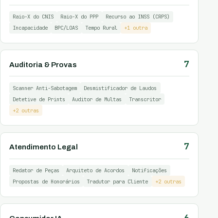
Raio-X do CNIS
Raio-X do PPP
Recurso ao INSS (CRPS)
Incapacidade
BPC/LOAS
Tempo Rural
+1 outra
7
Auditoria & Provas
Scanner Anti-Sabotagem
Desmistificador de Laudos
Detetive de Prints
Auditor de Multas
Transcritor
+2 outras
7
Atendimento Legal
Redator de Peças
Arquiteto de Acordos
Notificações
Propostas de Honorários
Tradutor para Cliente
+2 outras
6