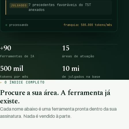
7 precedentes favoráveis do TST
JULGADOS
anexados
processando
franquia: 500.000 tokens/mês
+90
15
ferramentas de IA
áreas de atuação
500 mil
10 mi
tokens por mês
de julgados na base
O ÍNDICE COMPLETO
Procure a sua área. A ferramenta já
existe.
Cada nome abaixo é uma ferramenta pronta dentro da sua
assinatura. Nada é vendido à parte.