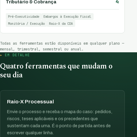
4
Tributário & Cobrança
Pré-Executividade
Embargos à Execução Fiscal
Monitória / Execução
Raio-X da CDA
Todas as ferramentas estão disponíveis em qualquer plano —
mensal, trimestral, semestral ou anual.
EM DETALHE
Quatro ferramentas que mudam o
seu dia
Raio-X Processual
Envie o processo e receba o mapa do caso: pedidos,
riscos, teses aplicáveis e os precedentes que
sustentam cada uma. É o ponto de partida antes de
escrever qualquer linha.