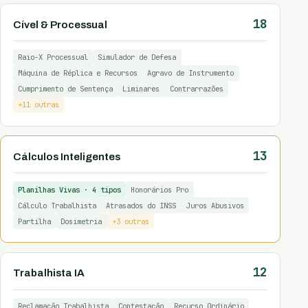
18
Cível & Processual
Raio-X Processual
Simulador de Defesa
Máquina de Réplica e Recursos
Agravo de Instrumento
Cumprimento de Sentença
Liminares
Contrarrazões
+11 outras
13
Cálculos Inteligentes
Planilhas Vivas · 4 tipos
Honorários Pro
Cálculo Trabalhista
Atrasados do INSS
Juros Abusivos
Partilha
Dosimetria
+3 outras
12
Trabalhista IA
Reclamação Trabalhista
Contestação
Recurso Ordinário