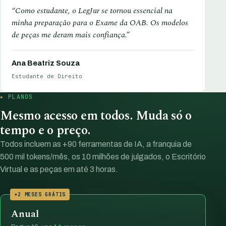
“Como estudante, o LegJur se tornou essencial na
minha preparação para o Exame da OAB. Os modelos
de peças me deram mais confiança.”
Ana Beatriz Souza
Estudante de Direito
PLANOS
Mesmo acesso em todos. Muda só o
tempo e o preço.
Todos incluem as +90 ferramentas de IA, a franquia de
500 mil tokens/mês, os 10 milhões de julgados, o Escritório
Virtual e as peças em até 3 horas.
+2 MESES GRÁTIS
Anual