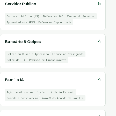
5
Servidor Público
Concurso Público (MS)
Defesa em PAD
Verbas do Servidor
Aposentadoria RPPS
Defesa em Improbidade
4
Bancário & Golpes
Defesa em Busca e Apreensão
Fraude no Consignado
Golpe do PIX
Revisão de Financiamento
4
Família IA
Ação de Alimentos
Divórcio / União Estável
Guarda e Convivência
Raio-X do Acordo de Família