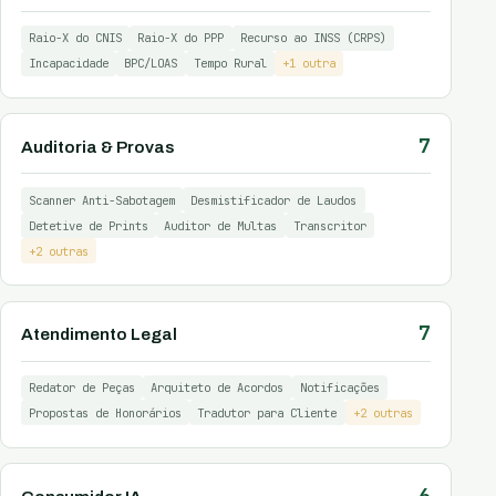
Raio-X do CNIS
Raio-X do PPP
Recurso ao INSS (CRPS)
Incapacidade
BPC/LOAS
Tempo Rural
+1 outra
7
Auditoria & Provas
Scanner Anti-Sabotagem
Desmistificador de Laudos
Detetive de Prints
Auditor de Multas
Transcritor
+2 outras
7
Atendimento Legal
Redator de Peças
Arquiteto de Acordos
Notificações
Propostas de Honorários
Tradutor para Cliente
+2 outras
6