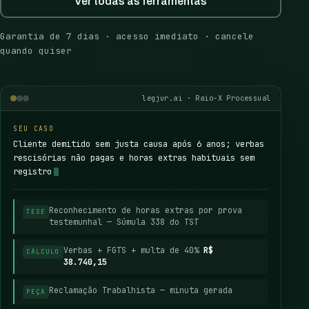
Ver todas as ferramentas
Garantia de 7 dias · acesso imediato · cancele
quando quiser
legjur.ai · Raio-X Processual
SEU CASO
Cliente demitido sem justa causa após 6 anos; verbas
rescisórias não pagas e horas extras habituais sem
registro
Reconhecimento de horas extras por prova
TESE
testemunhal — Súmula 338 do TST
Verbas + FGTS + multa de 40%
R$
CÁLCULO
38.740,15
Reclamação Trabalhista — minuta gerada
PEÇA