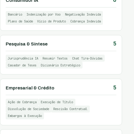
Consumidor IA
Bancário
Indenização por Voo
Negativação Indevida
Plano de Saúde
Vício de Produto
Cobrança Indevida
5
Pesquisa & Síntese
Jurisprudência IA
Resumir Textos
Chat Tira-Dúvidas
Casador de Teses
Dicionário Estratégico
5
Empresarial & Crédito
Ação de Cobrança
Execução de Título
Dissolução de Sociedade
Rescisão Contratual
Embargos à Execução