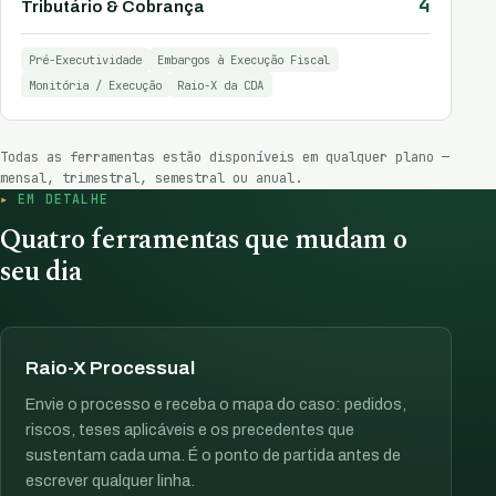
4
Tributário & Cobrança
Pré-Executividade
Embargos à Execução Fiscal
Monitória / Execução
Raio-X da CDA
Todas as ferramentas estão disponíveis em qualquer plano —
mensal, trimestral, semestral ou anual.
EM DETALHE
Quatro ferramentas que mudam o
seu dia
Raio-X Processual
Envie o processo e receba o mapa do caso: pedidos,
riscos, teses aplicáveis e os precedentes que
sustentam cada uma. É o ponto de partida antes de
escrever qualquer linha.