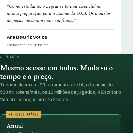
“Como estudante, o LegJur se tornou essencial na
minha preparação para o Exame da OAB. Os modelos
de peças me deram mais confiança.”
Ana Beatriz Souza
Estudante de Direito
PLANOS
Mesmo acesso em todos. Muda só o
tempo e o preço.
Todos incluem as +90 ferramentas de IA, a franquia de
500 mil tokens/mês, os 10 milhões de julgados, o Escritório
Virtual e as peças em até 3 horas.
+2 MESES GRÁTIS
Anual