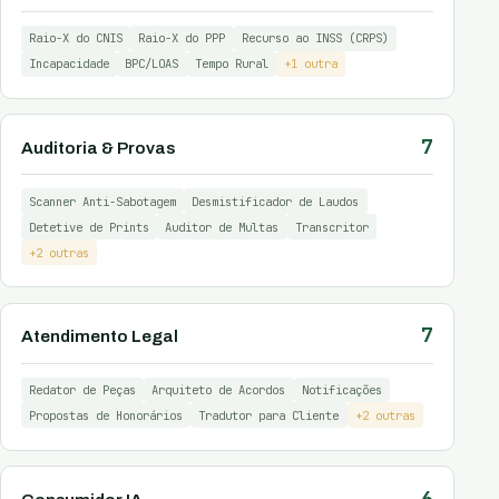
Raio-X do CNIS
Raio-X do PPP
Recurso ao INSS (CRPS)
Incapacidade
BPC/LOAS
Tempo Rural
+1 outra
7
Auditoria & Provas
Scanner Anti-Sabotagem
Desmistificador de Laudos
Detetive de Prints
Auditor de Multas
Transcritor
+2 outras
7
Atendimento Legal
Redator de Peças
Arquiteto de Acordos
Notificações
Propostas de Honorários
Tradutor para Cliente
+2 outras
6