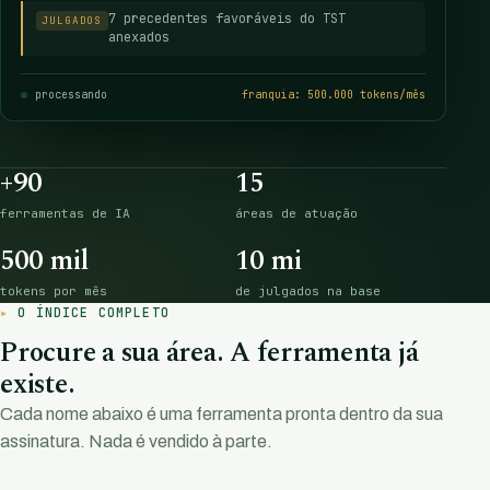
7 precedentes favoráveis do TST
JULGADOS
anexados
processando
franquia: 500.000 tokens/mês
+90
15
ferramentas de IA
áreas de atuação
500 mil
10 mi
tokens por mês
de julgados na base
O ÍNDICE COMPLETO
Procure a sua área. A ferramenta já
existe.
Cada nome abaixo é uma ferramenta pronta dentro da sua
assinatura. Nada é vendido à parte.