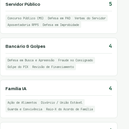
5
Servidor Público
Concurso Público (MS)
Defesa em PAD
Verbas do Servidor
Aposentadoria RPPS
Defesa em Improbidade
4
Bancário & Golpes
Defesa em Busca e Apreensão
Fraude no Consignado
Golpe do PIX
Revisão de Financiamento
4
Família IA
Ação de Alimentos
Divórcio / União Estável
Guarda e Convivência
Raio-X do Acordo de Família