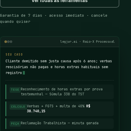
Ver todas as ferramentas
Garantia de 7 dias · acesso imediato · cancele
quando quiser
legjur.ai · Raio-X Processual
SEU CASO
Cliente demitido sem justa causa após 6 anos; verbas
rescisórias não pagas e horas extras habituais sem
registro
Reconhecimento de horas extras por prova
TESE
testemunhal — Súmula 338 do TST
Verbas + FGTS + multa de 40%
R$
CÁLCULO
38.740,15
Reclamação Trabalhista — minuta gerada
PEÇA