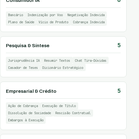
Consumidor IA
Bancário
Indenização por Voo
Negativação Indevida
Plano de Saúde
Vício de Produto
Cobrança Indevida
5
Pesquisa & Síntese
Jurisprudência IA
Resumir Textos
Chat Tira-Dúvidas
Casador de Teses
Dicionário Estratégico
5
Empresarial & Crédito
Ação de Cobrança
Execução de Título
Dissolução de Sociedade
Rescisão Contratual
Embargos à Execução