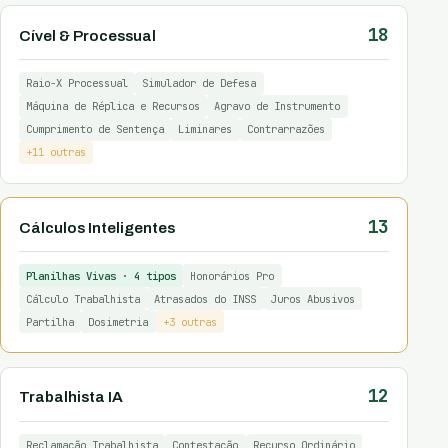
18
Cível & Processual
Raio-X Processual
Simulador de Defesa
Máquina de Réplica e Recursos
Agravo de Instrumento
Cumprimento de Sentença
Liminares
Contrarrazões
+11 outras
13
Cálculos Inteligentes
Planilhas Vivas · 4 tipos
Honorários Pro
Cálculo Trabalhista
Atrasados do INSS
Juros Abusivos
Partilha
Dosimetria
+3 outras
12
Trabalhista IA
Reclamação Trabalhista
Contestação
Recurso Ordinário