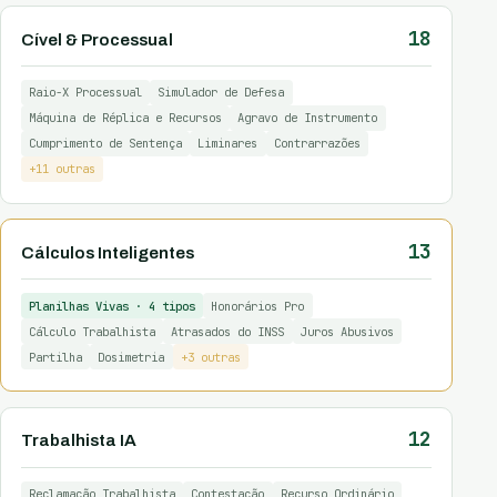
18
Cível & Processual
Raio-X Processual
Simulador de Defesa
Máquina de Réplica e Recursos
Agravo de Instrumento
Cumprimento de Sentença
Liminares
Contrarrazões
+11 outras
13
Cálculos Inteligentes
Planilhas Vivas · 4 tipos
Honorários Pro
Cálculo Trabalhista
Atrasados do INSS
Juros Abusivos
Partilha
Dosimetria
+3 outras
12
Trabalhista IA
Reclamação Trabalhista
Contestação
Recurso Ordinário