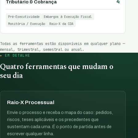
4
Tributário & Cobrança
Pré-Executividade
Embargos à Execução Fiscal
Monitória / Execução
Raio-X da CDA
Todas as ferramentas estão disponíveis em qualquer plano —
mensal, trimestral, semestral ou anual.
EM DETALHE
Quatro ferramentas que mudam o
seu dia
Raio-X Processual
Envie o processo e receba o mapa do caso: pedidos,
riscos, teses aplicáveis e os precedentes que
sustentam cada uma. É o ponto de partida antes de
escrever qualquer linha.