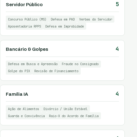
5
Servidor Público
Concurso Público (MS)
Defesa em PAD
Verbas do Servidor
Aposentadoria RPPS
Defesa em Improbidade
4
Bancário & Golpes
Defesa em Busca e Apreensão
Fraude no Consignado
Golpe do PIX
Revisão de Financiamento
4
Família IA
Ação de Alimentos
Divórcio / União Estável
Guarda e Convivência
Raio-X do Acordo de Família