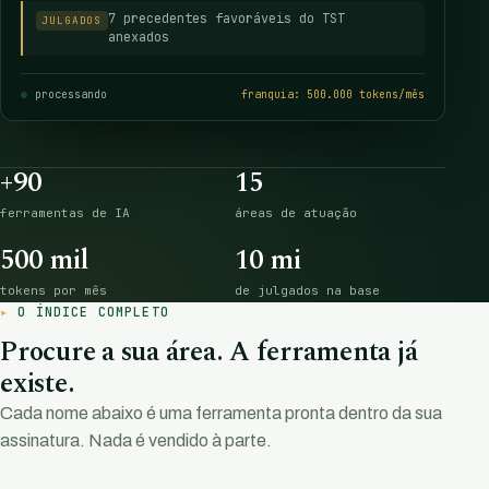
7 precedentes favoráveis do TST
JULGADOS
anexados
processando
franquia: 500.000 tokens/mês
+90
15
ferramentas de IA
áreas de atuação
500 mil
10 mi
tokens por mês
de julgados na base
O ÍNDICE COMPLETO
Procure a sua área. A ferramenta já
existe.
Cada nome abaixo é uma ferramenta pronta dentro da sua
assinatura. Nada é vendido à parte.