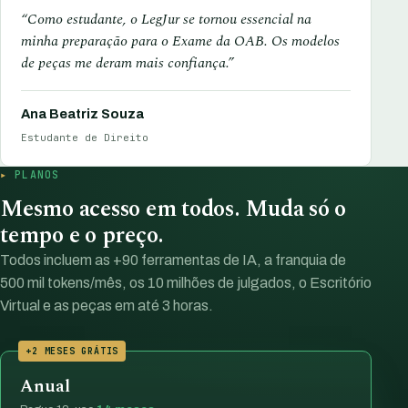
“Como estudante, o LegJur se tornou essencial na
minha preparação para o Exame da OAB. Os modelos
de peças me deram mais confiança.”
Ana Beatriz Souza
Estudante de Direito
PLANOS
Mesmo acesso em todos. Muda só o
tempo e o preço.
Todos incluem as +90 ferramentas de IA, a franquia de
500 mil tokens/mês, os 10 milhões de julgados, o Escritório
Virtual e as peças em até 3 horas.
+2 MESES GRÁTIS
Anual