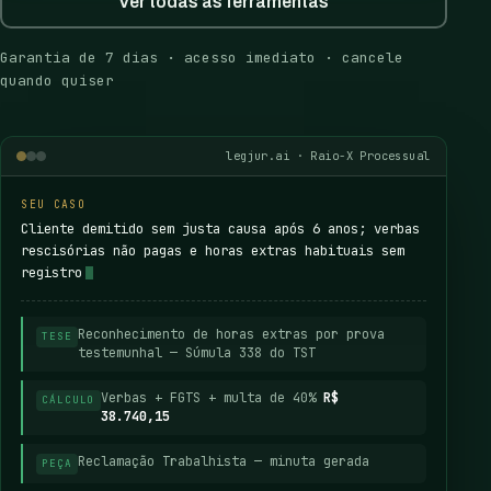
Ver todas as ferramentas
Garantia de 7 dias · acesso imediato · cancele
quando quiser
legjur.ai · Raio-X Processual
SEU CASO
Cliente demitido sem justa causa após 6 anos; verbas
rescisórias não pagas e horas extras habituais sem
registro
Reconhecimento de horas extras por prova
TESE
testemunhal — Súmula 338 do TST
Verbas + FGTS + multa de 40%
R$
CÁLCULO
38.740,15
Reclamação Trabalhista — minuta gerada
PEÇA