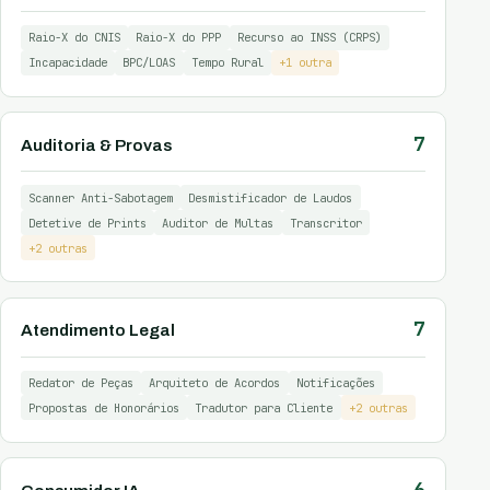
Raio-X do CNIS
Raio-X do PPP
Recurso ao INSS (CRPS)
Incapacidade
BPC/LOAS
Tempo Rural
+1 outra
7
Auditoria & Provas
Scanner Anti-Sabotagem
Desmistificador de Laudos
Detetive de Prints
Auditor de Multas
Transcritor
+2 outras
7
Atendimento Legal
Redator de Peças
Arquiteto de Acordos
Notificações
Propostas de Honorários
Tradutor para Cliente
+2 outras
6