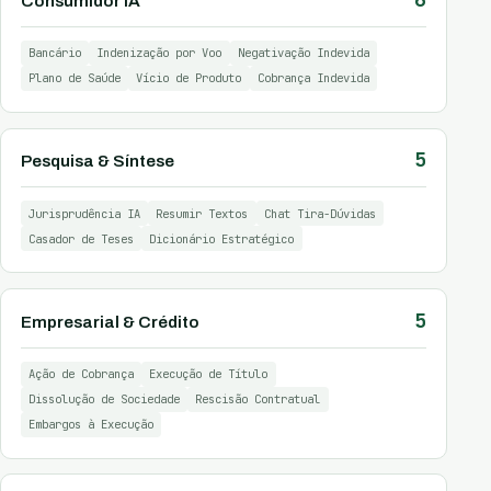
Consumidor IA
Bancário
Indenização por Voo
Negativação Indevida
Plano de Saúde
Vício de Produto
Cobrança Indevida
5
Pesquisa & Síntese
Jurisprudência IA
Resumir Textos
Chat Tira-Dúvidas
Casador de Teses
Dicionário Estratégico
5
Empresarial & Crédito
Ação de Cobrança
Execução de Título
Dissolução de Sociedade
Rescisão Contratual
Embargos à Execução