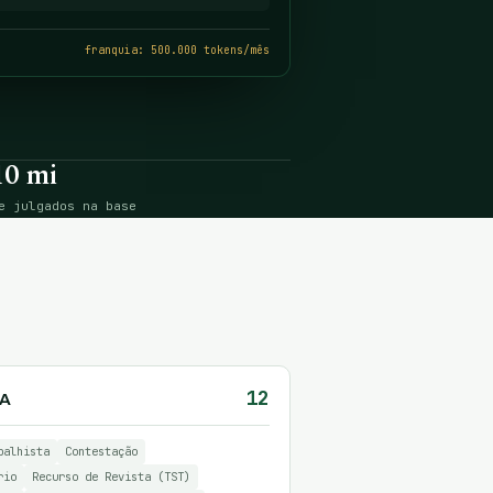
franquia: 500.000 tokens/mês
10 mi
e julgados na base
12
IA
balhista
Contestação
rio
Recurso de Revista (TST)