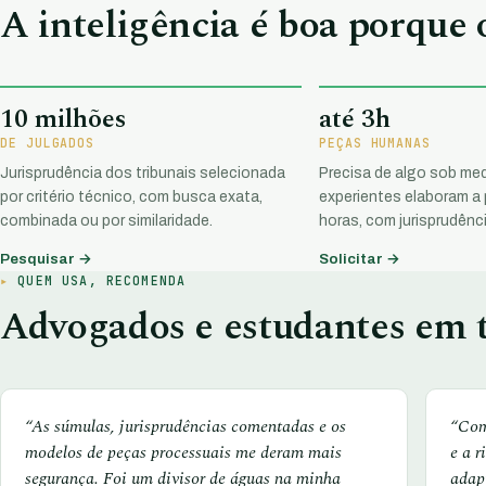
A inteligência é boa porque
10 milhões
até 3h
DE JULGADOS
PEÇAS HUMANAS
Jurisprudência dos tribunais selecionada
Precisa de algo sob med
por critério técnico, com busca exata,
experientes elaboram a
combinada ou por similaridade.
horas, com jurisprudênci
Pesquisar →
Solicitar →
QUEM USA, RECOMENDA
Advogados e estudantes em t
“As súmulas, jurisprudências comentadas e os
“Com
modelos de peças processuais me deram mais
e a r
segurança. Foi um divisor de águas na minha
adap