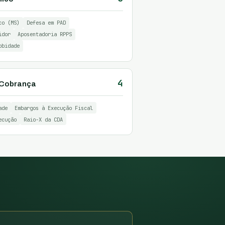
co (MS)
Defesa em PAD
idor
Aposentadoria RPPS
obidade
4
& Cobrança
ade
Embargos à Execução Fiscal
ecução
Raio-X da CDA