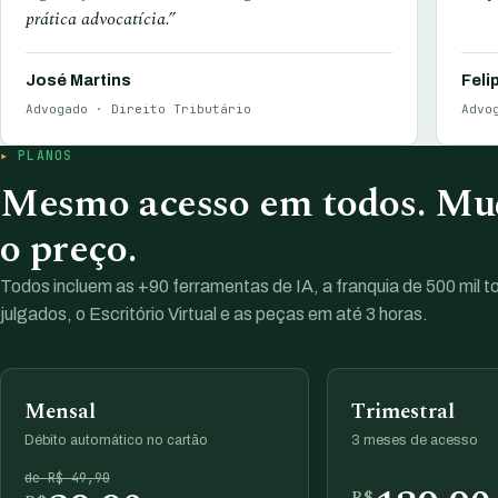
prática advocatícia.”
José Martins
Feli
Advogado · Direito Tributário
Advo
PLANOS
Mesmo acesso em todos. Mud
o preço.
Todos incluem as +90 ferramentas de IA, a franquia de 500 mil 
julgados, o Escritório Virtual e as peças em até 3 horas.
Mensal
Trimestral
Débito automático no cartão
3 meses de acesso
de R$ 49,90
R$