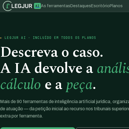
As ferramentas
Destaques
Escritório
Planos
AI
LEGJUR AI · INCLUÍDO EM TODOS OS PLANOS
Descreva o caso.
A IA devolve a
análi
cálculo
e a
peça
.
Mais de 90 ferramentas de inteligência artificial jurídica, organi
de atuação — da petição inicial ao recurso nos tribunais superio
extra por ferramenta.