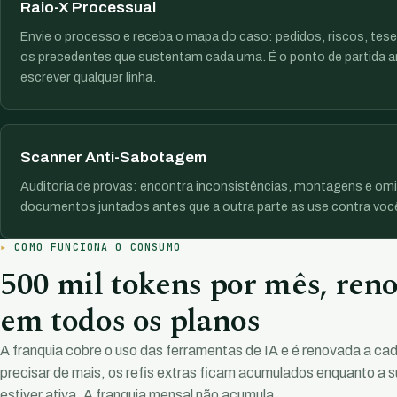
Raio-X Processual
Envie o processo e receba o mapa do caso: pedidos, riscos, tese
os precedentes que sustentam cada uma. É o ponto de partida a
escrever qualquer linha.
Scanner Anti-Sabotagem
Auditoria de provas: encontra inconsistências, montagens e om
documentos juntados antes que a outra parte as use contra voc
COMO FUNCIONA O CONSUMO
500 mil tokens por mês, ren
em todos os planos
A franquia cobre o uso das ferramentas de IA e é renovada a cad
precisar de mais, os refis extras ficam acumulados enquanto a s
estiver ativa. A franquia mensal não acumula.