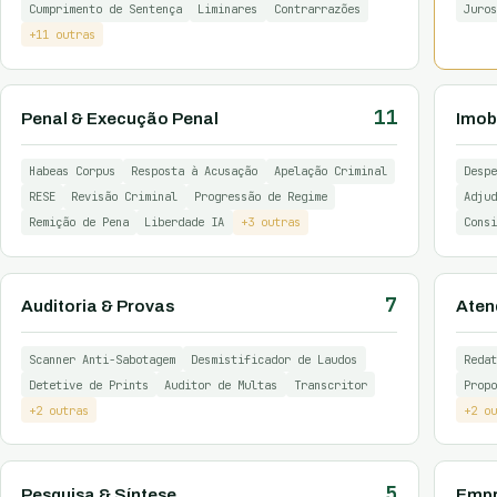
Cumprimento de Sentença
Liminares
Contrarrazões
Juros
+11 outras
11
Penal & Execução Penal
Imobi
Habeas Corpus
Resposta à Acusação
Apelação Criminal
Despe
RESE
Revisão Criminal
Progressão de Regime
Adjud
Remição de Pena
Liberdade IA
+3 outras
Consi
7
Auditoria & Provas
Aten
Scanner Anti-Sabotagem
Desmistificador de Laudos
Redat
Detetive de Prints
Auditor de Multas
Transcritor
Propo
+2 outras
+2 ou
5
Pesquisa & Síntese
Empr