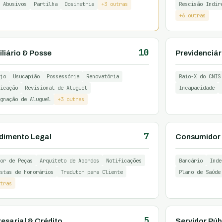
 Abusivos
Partilha
Dosimetria
+3 outras
Rescisão Indir
+6 outras
10
liário & Posse
Previdenciár
jo
Usucapião
Possessória
Renovatória
Raio-X do CNIS
icação
Revisional de Aluguel
Incapacidade
gnação de Aluguel
+3 outras
7
dimento Legal
Consumidor 
or de Peças
Arquiteto de Acordos
Notificações
Bancário
Inde
stas de Honorários
Tradutor para Cliente
Plano de Saúde
tras
5
esarial & Crédito
Servidor Púb