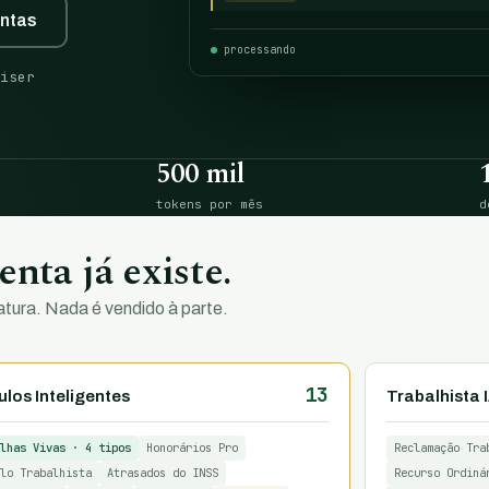
entas
processando
iser
500 mil
tokens por mês
d
nta já existe.
tura. Nada é vendido à parte.
13
los Inteligentes
Trabalhista 
lhas Vivas · 4 tipos
Honorários Pro
Reclamação Tra
lo Trabalhista
Atrasados do INSS
Recurso Ordiná