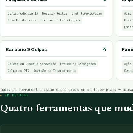
Jurisprudência IA
Resumir Textos
Chat Tira-Dúvidas
Ação 
Casador de Teses
Dicionário Estratégico
Disso
Embar
4
Bancário & Golpes
Famíl
Defesa em Busca e Apreensão
Fraude no Consignado
Ação 
Golpe do PIX
Revisão de Financiamento
Guard
Todas as ferramentas estão disponíveis em qualquer plano — mens
EM DETALHE
Quatro ferramentas que mud