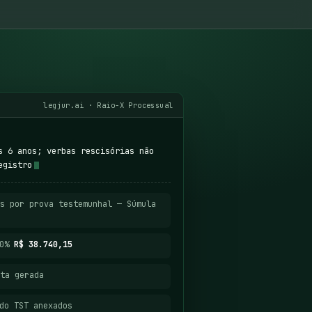
legjur.ai · Raio-X Processual
s 6 anos; verbas rescisórias não
egistro
s por prova testemunhal — Súmula
40%
R$ 38.740,15
ta gerada
do TST anexados