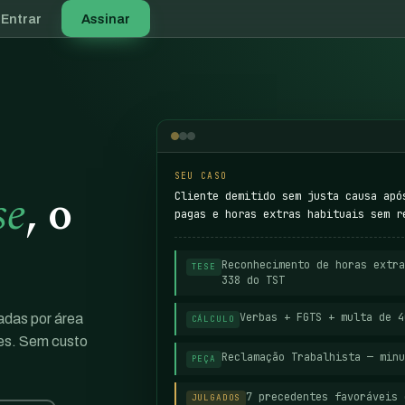
Entrar
Assinar
SEU CASO
se
, o
Cliente demitido sem justa causa apó
pagas e horas extras habituais sem r
Reconhecimento de horas extra
TESE
338 do TST
Verbas + FGTS + multa de 
zadas por área
CÁLCULO
res. Sem custo
Reclamação Trabalhista — minu
PEÇA
7 precedentes favoráveis 
JULGADOS