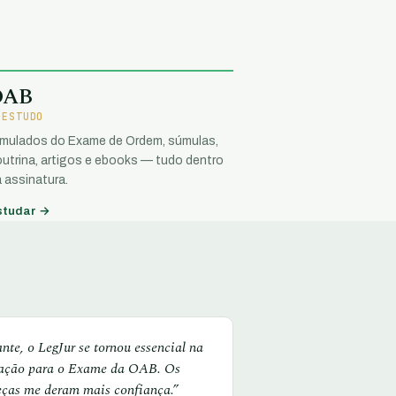
OAB
 ESTUDO
imulados do Exame de Ordem, súmulas,
utrina, artigos e ebooks — tudo dentro
 assinatura.
studar →
te, o LegJur se tornou essencial na
ação para o Exame da OAB. Os
eças me deram mais confiança.”