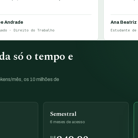
pe Andrade
Ana Beatriz
gado · Direito do Trabalho
Estudante de
a só o tempo e
tokens/mês, os 10 milhões de
Semestral
6 meses de acesso
R$