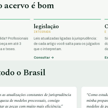
 o acervo é bom
legislação
INTEGRADA
E
ida? Profissionais
Leis atualizadas ligadas à jurisprudência:
S
 peça em até 3
de cada artigo você salta para os julgados
do
a e teses.
que o interpretam.
da
Consultar →
E
odo o Brasil
 as atualizações constantes de jurisprudência
“Como estudan
iqueza de modelos processuais, consigo
minha prepar
tar as peças com muito mais eficiência.”
modelos de p