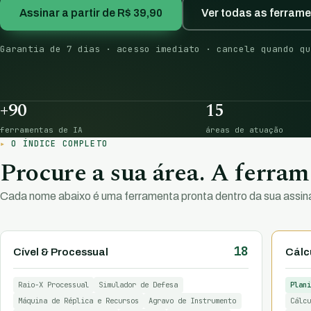
Assinar a partir de R$ 39,90
Ver todas as ferram
Garantia de 7 dias · acesso imediato · cancele quando qu
+90
15
ferramentas de IA
áreas de atuação
O ÍNDICE COMPLETO
Procure a sua área. A ferrame
Cada nome abaixo é uma ferramenta pronta dentro da sua assina
18
Cível & Processual
Cálcu
Raio-X Processual
Simulador de Defesa
Plani
Máquina de Réplica e Recursos
Agravo de Instrumento
Cálcu