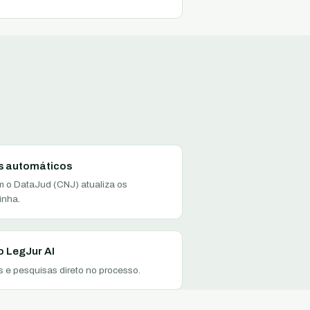
 automáticos
m o DataJud (CNJ) atualiza os
inha.
o LegJur AI
 e pesquisas direto no processo.