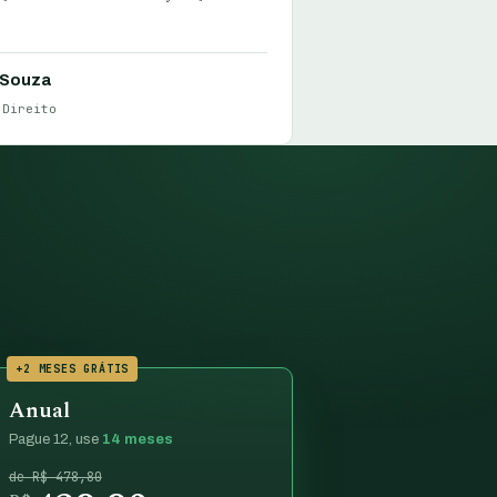
 Souza
 Direito
+2 MESES GRÁTIS
Anual
Pague 12, use
14 meses
de R$ 478,80