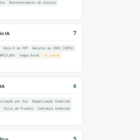
eta
Reconhecimento de Vínculo
7
io IA
Raio-X do PPP
Recurso ao INSS (CRPS)
BPC/LOAS
Tempo Rural
+1 outra
6
IA
nização por Voo
Negativação Indevida
Vício de Produto
Cobrança Indevida
5
lico