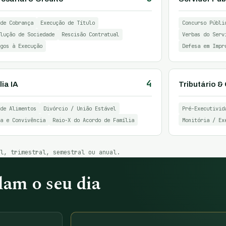
de Cobrança
Execução de Título
Concurso Públi
lução de Sociedade
Rescisão Contratual
Verbas do Serv
gos à Execução
Defesa em Impr
4
ia IA
Tributário 
de Alimentos
Divórcio / União Estável
Pré-Executivid
a e Convivência
Raio-X do Acordo de Família
Monitória / Ex
al, trimestral, semestral ou anual.
am o seu dia