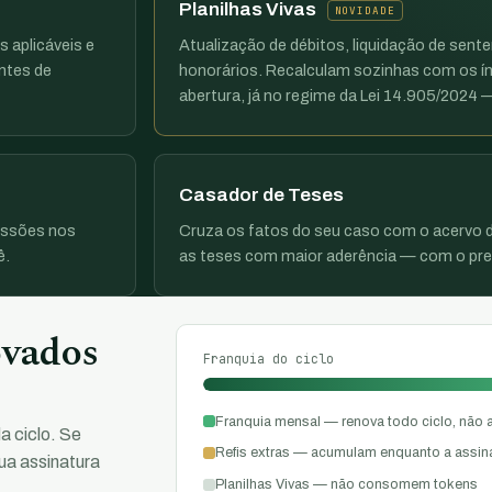
Planilhas Vivas
NOVIDADE
s aplicáveis e
Atualização de débitos, liquidação de sent
ntes de
honorários. Recalculam sozinhas com os ín
abertura, já no regime da Lei 14.905/2024
Casador de Teses
issões nos
Cruza os fatos do seu caso com o acervo d
ê.
as teses com maior aderência — com o prec
ovados
Franquia do ciclo
Franquia mensal — renova todo ciclo, não
a ciclo. Se
Refis extras — acumulam enquanto a assinat
ua assinatura
Planilhas Vivas — não consomem tokens